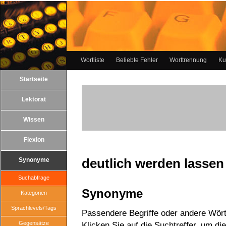
Wortliste
Beliebte Fehler
Worttrennung
Ku
Startseite
Lektorat
Wissen
Flexion
deutlich werden lassen
Synonyme
Suchabfrage
Synonyme
Kategorien
Sprachlevels/Tags
Passendere Begriffe oder andere Wört
Gegensätze
Klicken Sie auf die Suchtreffer, um di