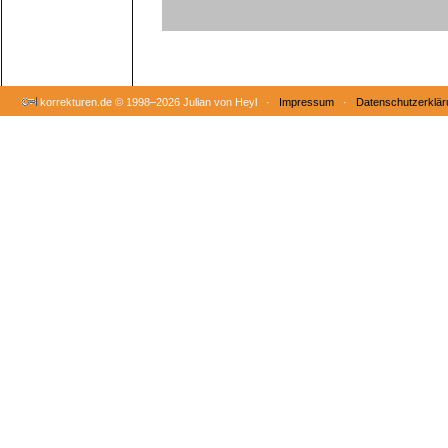
korrekturen.de ©
1998–2026 Julian von Heyl ·
Impressum
·
Datenschutzerklär