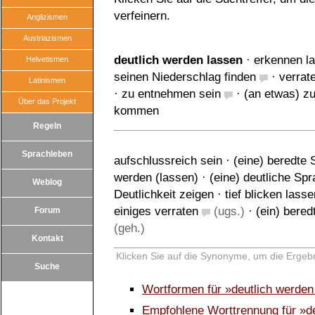
verfeinern.
Anglizismen
Austriazismen
deutlich werden lassen
·
erkennen l
Helvetismen
seinen Niederschlag finden
·
verrat
Latinismen
·
zu entnehmen sein
·
(an etwas) z
Über das Projekt
kommen
Regeln
Sprachleben
aufschlussreich sein
·
(eine) beredte
werden (lassen)
·
(eine) deutliche Sp
Weblog
Deutlichkeit zeigen
·
tief blicken lasse
einiges verraten
(ugs.)
·
(ein) bered
Forum
(geh.)
Kontakt
Klicken Sie auf die Synonyme, um die Ergebn
Suche
Wortformen für »deutlich werde
Empfohlene Worttrennung für »d