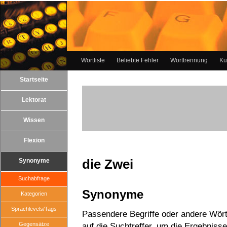
Wortliste
Beliebte Fehler
Worttrennung
Ku
Startseite
Lektorat
Wissen
Flexion
die Zwei
Synonyme
Suchabfrage
Synonyme
Kategorien
Sprachlevels/Tags
Passendere Begriffe oder andere Wörte
Gegensätze
auf die Suchtreffer, um die Ergebnisse