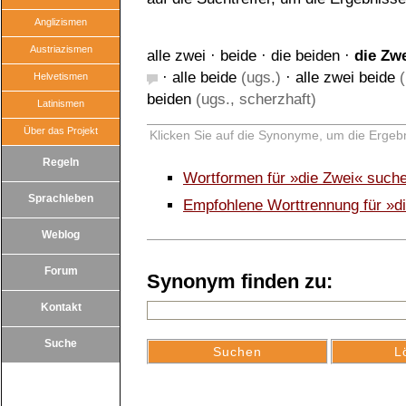
Anglizismen
Austriazismen
alle zwei
·
beide
·
die beiden
·
die Zw
·
alle beide
(ugs.)
·
alle zwei beide
(
Helvetismen
beiden
(ugs., scherzhaft)
Latinismen
Über das Projekt
Klicken Sie auf die Synonyme, um die Ergebn
Regeln
Wortformen für »die Zwei« such
Sprachleben
Empfohlene Worttrennung für »d
Weblog
Forum
Synonym finden zu:
Kontakt
Suche