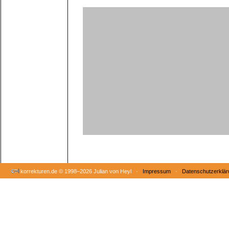
korrekturen.de ©
1998–2026 Julian von Heyl ·
Impressum
·
Datenschutzerklär