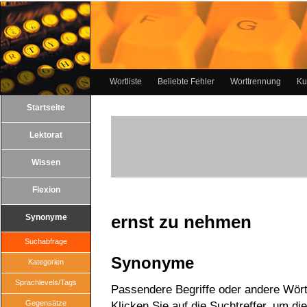
Wortliste
Beliebte Fehler
Worttrennung
Ku
Startseite
Lektorat
Wissen
Flexion
ernst zu nehmen
Synonyme
Suchabfrage
Synonyme
Kategorien
Sprachlevels/Tags
Passendere Begriffe oder andere Wört
Gegensätze
Klicken Sie auf die Suchtreffer, um di