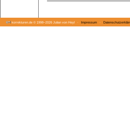
korrekturen.de ©
1998–2026 Julian von Heyl ·
Impressum
·
Datenschutzerklär