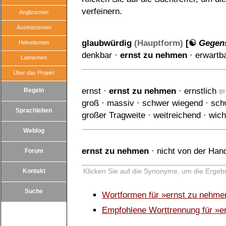
verfeinern.
Anglizismen
Austriazismen
glaubwürdig
(Hauptform)
[☯
Gegen
Helvetismen
denkbar
·
ernst zu nehmen
·
erwartb
Latinismen
Über das Projekt
ernst
·
ernst zu nehmen
·
ernstlich
Regeln
groß
·
massiv
·
schwer wiegend
·
sch
Sprachleben
großer Tragweite
·
weitreichend
·
wich
Weblog
ernst zu nehmen
·
nicht von der Han
Forum
Klicken Sie auf die Synonyme, um die Ergebn
Kontakt
Suche
Wortformen für »ernst zu nehm
Empfohlene Worttrennung für »e