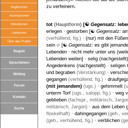
zu verfeinern.
Anglizismen
Austriazismen
tot
(Hauptform)
[☯
Gegensatz:
lebe
Helvetismen
erlegen
·
gestorben
[☯
Gegensatz:
am
Latinismen
(verhüllend, fig.)
·
(nur) mit den Füßen
Über das Projekt
sein
[☯
Gegensatz:
es gibt jemand
Regeln
Lebenden
·
nicht mehr unter uns (weil
Lebenden weilen
] ·
selig (nachgestellt
Sprachleben
Angedenkens (nachgestellt)
·
seligen
und begraben
(Verstärkung)
·
verschi
Weblog
gegangen
(verhüllend, fig.)
·
draufgega
Forum
(mit jemandem)
(ugs.)
·
gehimmelt
(u
unterm Torf
(ugs., salopp, fig.)
·
weg v
Kontakt
geblieben
(fachspr., militärisch, Jargo
militärisch, Jargon)
·
aus dem Leben 
Suche
floskelhaft)
·
dahingegangen
(geh., ver
(geh., verhüllend, fig.)
·
verblichen
(ge