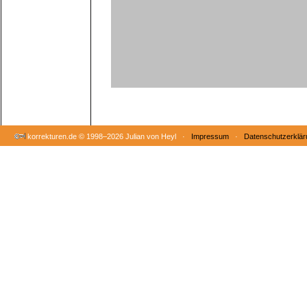
korrekturen.de ©
1998–2026 Julian von Heyl ·
Impressum
·
Datenschutzerklär