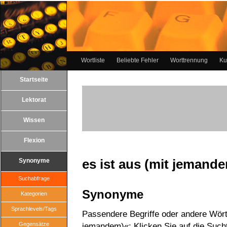
Wortliste
Beliebte Fehler
Worttrennung
Ku
Startseite
Lektorat
Wissen
Flexion
es ist aus (mit jemand
Synonyme
Suchabfrage
Synonyme
Kategorien
Sprachlevels/Tags
Passendere Begriffe oder andere Wörte
Gegensätze
jemandem)«: Klicken Sie auf die Sucht