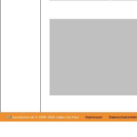
korrekturen.de ©
1998–2026 Julian von Heyl ·
Impressum
·
Datenschutzerklär