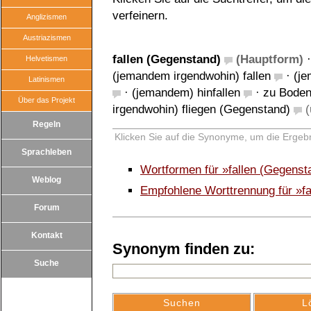
verfeinern.
Anglizismen
Austriazismen
fallen (Gegenstand)
(Hauptform)
Helvetismen
(jemandem irgendwohin) fallen
·
(je
Latinismen
·
(jemandem) hinfallen
·
zu Boden 
Über das Projekt
irgendwohin) fliegen (Gegenstand)
(
Regeln
Klicken Sie auf die Synonyme, um die Ergebn
Sprachleben
Wortformen für »fallen (Gegens
Weblog
Empfohlene Worttrennung für »f
Forum
Kontakt
Synonym finden zu:
Suche