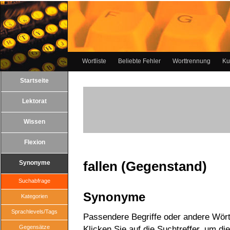
Wortliste
Beliebte Fehler
Worttrennung
Ku
Startseite
Lektorat
Wissen
Flexion
fallen (Gegenstand)
Synonyme
Suchabfrage
Synonyme
Kategorien
Sprachlevels/Tags
Passendere Begriffe oder andere Wörte
Gegensätze
Klicken Sie auf die Suchtreffer, um di