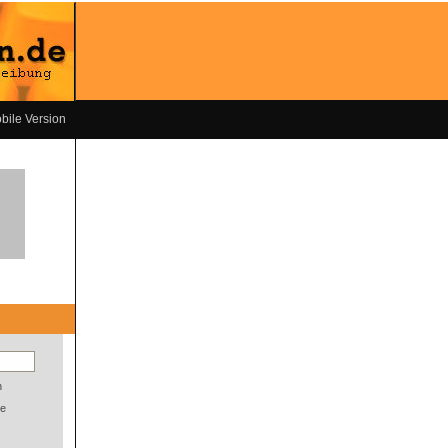
bile Version
n
e