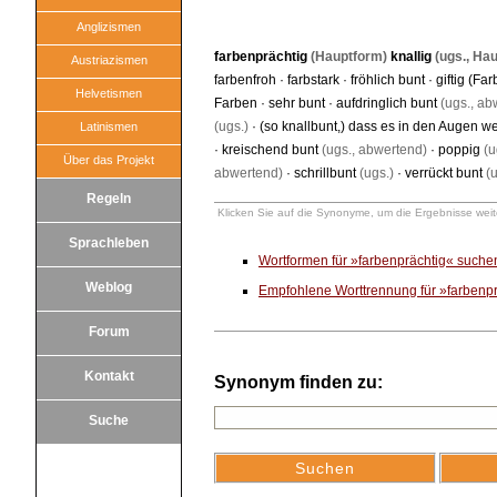
Anglizismen
farbenprächtig
(Hauptform)
knallig
(ugs., Ha
Austriazismen
farbenfroh
·
farbstark
·
fröhlich bunt
·
giftig (Far
Helvetismen
Farben
·
sehr bunt
·
aufdringlich bunt
(ugs., ab
(ugs.)
·
(so knallbunt,) dass es in den Augen w
Latinismen
·
kreischend bunt
(ugs., abwertend)
·
poppig
(u
Über das Projekt
abwertend)
·
schrillbunt
(ugs.)
·
verrückt bunt
(u
Regeln
Klicken Sie auf die Synonyme, um die Ergebnisse weite
Sprachleben
Wortformen für »farbenprächtig« suche
Weblog
Empfohlene Worttrennung für »farbenp
Forum
Kontakt
Synonym finden zu:
Suche