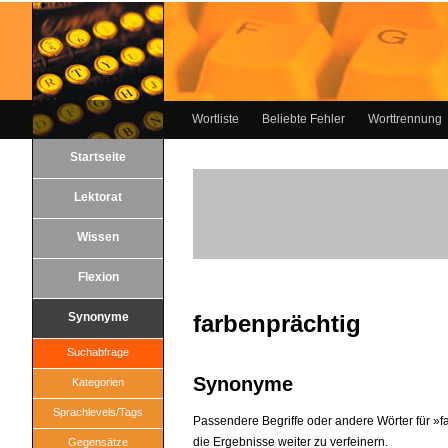
Wortliste
Beliebte Fehler
Worttrennung
Startseite
Lektorat
Wissen
Flexion
Synonyme
farbenprächtig
Suchabfrage
Synonyme
Kategorien
Sprachlevels/Tags
Passendere Begriffe oder andere Wörter für »fa
die Ergebnisse weiter zu verfeinern.
Gegensätze