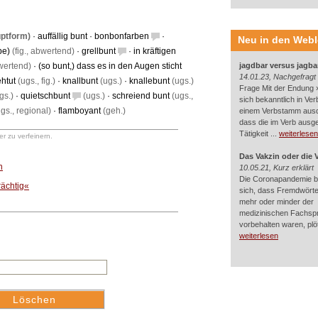
uptform)
·
auffällig bunt
·
bonbonfarben
·
Neu in den Web
be)
(fig., abwertend)
·
grellbunt
·
in kräftigen
wertend)
·
(so bunt,) dass es in den Augen sticht
jagdbar versus jagba
14.01.23, Nachgefragt
ehtut
(ugs., fig.)
·
knallbunt
(ugs.)
·
knallebunt
(ugs.)
Frage Mit der Endung »
gs.)
·
quietschbunt
(ugs.)
·
schreiend bunt
(ugs.,
sich bekanntlich in Ver
gs., regional)
·
flamboyant
(geh.)
einem Verbstamm aus
dass die im Verb ausg
Tätigkeit ...
weiterlesen
r zu verfeinern.
Das Vakzin oder die 
n
10.05.21, Kurz erklärt
Die Coronapandemie br
rächtig«
sich, dass Fremdwörter
mehr oder minder der
medizinischen Fachsp
vorbehalten waren, plötz
weiterlesen