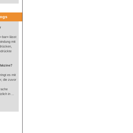
logs
r
-bar« lässt
bindung mit
drücken,
edrückte
Vakzine?
ingt es mit
, die zuvor
rache
lich in ...