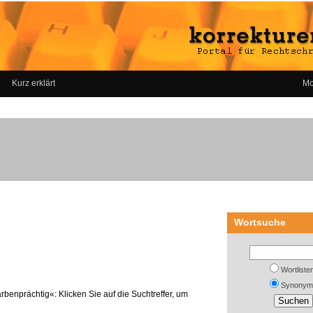
Kurz erklärt
Mo
Wortsuche
Wortliste
Synonym
rbenprächtig«: Klicken Sie auf die Suchtreffer, um