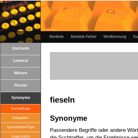
Wortliste
Beliebte Fehler
Worttrennung
Ku
Startseite
Lektorat
Wissen
Flexion
fieseln
Synonyme
Suchabfrage
Synonyme
Kategorien
Sprachlevels/Tags
Passendere Begriffe oder andere Wörte
Gegensätze
die Suchtreffer, um die Ergebnisse wei