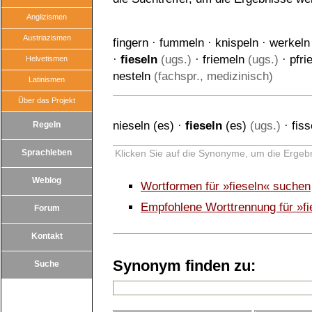
Anglizismen
Austriazismen
fingern
·
fummeln
·
knispeln
·
werkeln
·
fieseln
(ugs.)
·
friemeln
(ugs.)
·
pfri
Helvetismen
nesteln
(fachspr., medizinisch)
Latinismen
Über das Projekt
nieseln (es)
·
fieseln
(es)
(ugs.)
·
fiss
Regeln
Sprachleben
Klicken Sie auf die Synonyme, um die Ergebn
Weblog
Wortformen für »fieseln« suchen
Empfohlene Worttrennung für »fi
Forum
Kontakt
Synonym finden zu:
Suche