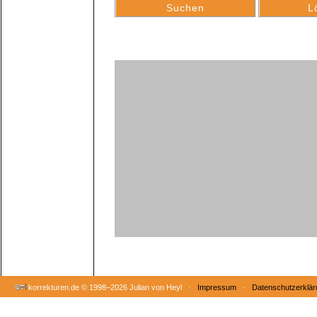
korrekturen.de ©
1998–2026 Julian von Heyl ·
Impressum
·
Datenschutzerklär