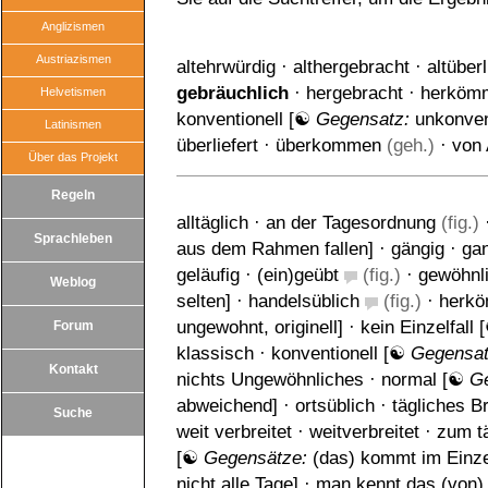
Anglizismen
Austriazismen
altehrwürdig
·
althergebracht
·
altüberl
gebräuchlich
·
hergebracht
·
herkömm
Helvetismen
konventionell
[☯
Gegensatz:
unkonven
Latinismen
überliefert
·
überkommen
(geh.)
·
von 
Über das Projekt
Regeln
alltäglich
·
an der Tagesordnung
(fig.)
Sprachleben
aus dem Rahmen fallen
] ·
gängig
·
ga
geläufig
·
(ein)geübt
(fig.)
·
gewöhnl
Weblog
selten
] ·
handelsüblich
(fig.)
·
herkö
ungewohnt
,
originell
] ·
kein Einzelfall
Forum
klassisch
·
konventionell
[☯
Gegensa
Kontakt
nichts Ungewöhnliches
·
normal
[☯
G
abweichend
] ·
ortsüblich
·
tägliches Br
Suche
weit verbreitet
·
weitverbreitet
·
zum t
[☯
Gegensätze:
(das) kommt im Einzel
nicht alle Tage
] ·
man kennt das (von)