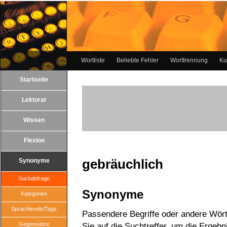
Wortliste
Beliebte Fehler
Worttrennung
Ku
Startseite
Lektorat
Wissen
Flexion
gebräuchlich
Synonyme
Suchabfrage
Synonyme
Kategorien
Sprachlevels/Tags
Passendere Begriffe oder andere Wörte
Gegensätze
Sie auf die Suchtreffer, um die Ergebn