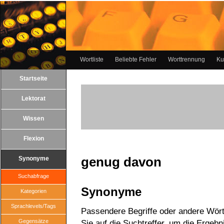
Wortliste
Beliebte Fehler
Worttrennung
Ku
Startseite
Lektorat
Wissen
Flexion
genug davon
Synonyme
Suchabfrage
Synonyme
Kategorien
Sprachlevels/Tags
Passendere Begriffe oder andere Wört
Gegensätze
Sie auf die Suchtreffer, um die Ergebn