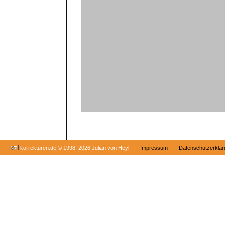
korrekturen.de ©
1998–2026 Julian von Heyl ·
Impressum
·
Datenschutzerklär