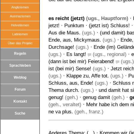
Anglizismen
Austriazismen
es reicht (jetzt)
(ugs., Hauptform)
·
jetzt!
·
Punktum
·
(jetzt ist) Schluss!
Helvetismen
Aus die Maus.
(ugs.)
·
(und damit) bas
Latinismen
Ende, aus, Mickymaus.
(ugs.)
·
Ende,
Über das Projekt
Durchsage!
(ugs.)
·
Ende (im) Geländ
Regeln
(ugs.)
·
Es langt!
(ugs., regional)
·
e
(dann ist bei mir) Feierabend!
(ugs.)
Sprachleben
ist (bei mir) Sense!
(ugs.)
·
Jetzt reich
(ugs.)
·
Klappe zu, Affe tot.
(ugs.)
·
Pu
Weblog
Schluss, aus, Ende!
(ugs.)
·
Schluss m
Forum
Thema durch.
(ugs.)
·
und damit hat s
genug!
(geh.)
·
genug damit
(geh.)
·
g
Kontakt
(geh., veraltet)
·
Mehr habe ich dem ni
ne va plus.
(geh., franz.)
Suche
Anderes Thema: (...)
·
Kommen wir (jet