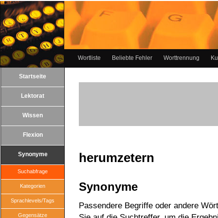
Wortliste
Beliebte Fehler
Worttrennung
Ku
Startseite
Lektorat
Wissen
Flexion
herumzetern
Synonyme
Suchabfrage
Synonyme
Kategorien
Sprachlevels/Tags
Passendere Begriffe oder andere Wört
Gegensätze
Sie auf die Suchtreffer, um die Ergebn