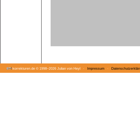
korrekturen.de ©
1998–2026 Julian von Heyl ·
Impressum
·
Datenschutzerklär