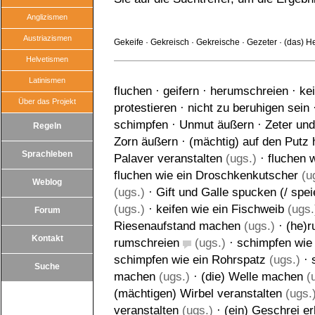
Anglizismen
Austriazismen
Gekeife
·
Gekreisch
·
Gekreische
·
Gezeter
·
(das) H
Helvetismen
Latinismen
fluchen
·
geifern
·
herumschreien
·
ke
Über das Projekt
protestieren
·
nicht zu beruhigen sein
schimpfen
·
Unmut äußern
·
Zeter und
Regeln
Zorn äußern
·
(mächtig) auf den Putz
Sprachleben
Palaver veranstalten
(ugs.)
·
fluchen 
fluchen wie ein Droschkenkutscher
(u
Weblog
(ugs.)
·
Gift und Galle spucken (/ spei
(ugs.)
·
keifen wie ein Fischweib
(ugs.
Forum
Riesenaufstand machen
(ugs.)
·
(he)r
Kontakt
rumschreien
(ugs.)
·
schimpfen wie 
schimpfen wie ein Rohrspatz
(ugs.)
·
Suche
machen
(ugs.)
·
(die) Welle machen
(u
(mächtigen) Wirbel veranstalten
(ugs.
veranstalten
(ugs.)
·
(ein) Geschrei e