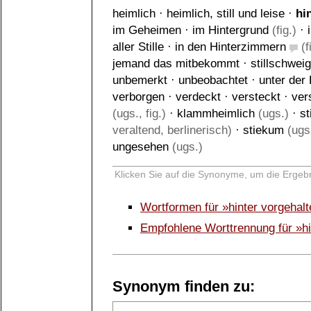
heimlich
·
heimlich, still und leise
·
hi
im Geheimen
·
im Hintergrund
(fig.)
·
aller Stille
·
in den Hinterzimmern
(f
jemand das mitbekommt
·
stillschwei
unbemerkt
·
unbeobachtet
·
unter der
verborgen
·
verdeckt
·
versteckt
·
ver
(ugs., fig.)
·
klammheimlich
(ugs.)
·
s
veraltend, berlinerisch)
·
stiekum
(ugs
ungesehen
(ugs.)
Klicken Sie auf die Synonyme, um die Ergebn
Wortformen für »hinter vorgehal
Empfohlene Worttrennung für »hi
Synonym finden zu: