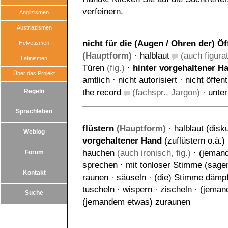
verfeinern.
Anglizismen
Austriazismen
nicht für die (Augen / Ohren der) Ö
Helvetismen
(Hauptform)
·
halblaut
(auch figurat
Latinismen
Türen
(fig.)
·
hinter vorgehaltener H
Über das Projekt
amtlich
·
nicht autorisiert
·
nicht öffent
Regeln
the record
(fachspr., Jargon)
·
unter
Sprachleben
flüstern
(Hauptform)
·
halblaut (disk
Weblog
vorgehaltener Hand
(zuflüstern o.ä.)
hauchen
(auch ironisch, fig.)
·
(jeman
Forum
sprechen
·
mit tonloser Stimme (sagen
Kontakt
raunen
·
säuseln
·
(die) Stimme dämp
tuscheln
·
wispern
·
zischeln
·
(jeman
Suche
(jemandem etwas) zuraunen