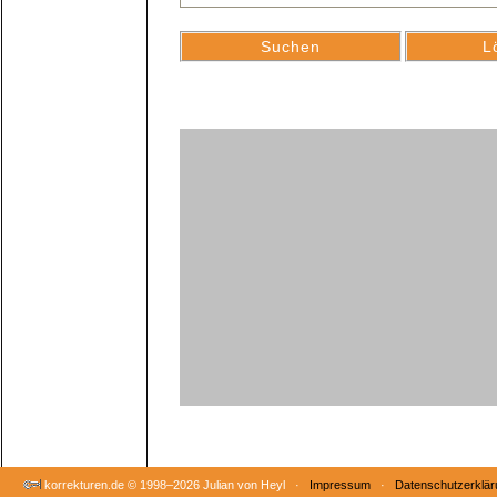
korrekturen.de ©
1998–2026 Julian von Heyl ·
Impressum
·
Datenschutzerklär