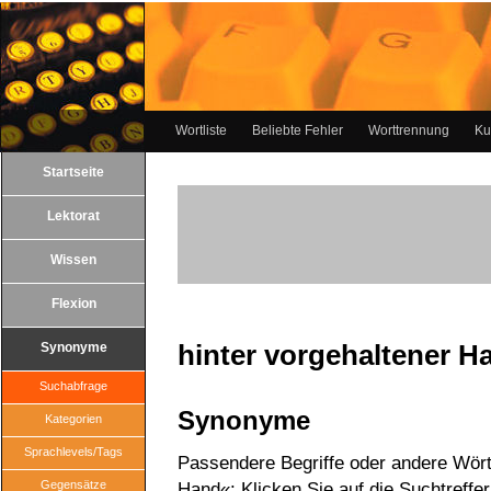
Wortliste
Beliebte Fehler
Worttrennung
Ku
Startseite
Lektorat
Wissen
Flexion
hinter vorgehaltener H
Synonyme
Suchabfrage
Synonyme
Kategorien
Sprachlevels/Tags
Passendere Begriffe oder andere Wörte
Gegensätze
Hand«: Klicken Sie auf die Suchtreffe