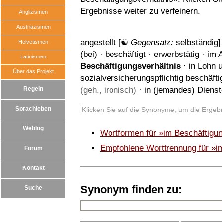
Ergebnisse weiter zu verfeinern.
Anglizismen
Austriazismen
angestellt
[☯
Gegensatz:
selbständig
]
Helvetismen
(bei)
·
beschäftigt
·
erwerbstätig
·
im A
Latinismen
Beschäftigungsverhältnis
·
in Lohn 
Über das Projekt
sozialversicherungspflichtig beschäfti
Regeln
(geh., ironisch)
·
in (jemandes) Dienst
Sprachleben
Klicken Sie auf die Synonyme, um die Ergebn
Weblog
Wortformen für »im Beschäftigu
Empfohlene Worttrennung für »i
Forum
Kontakt
Synonym finden zu:
Suche