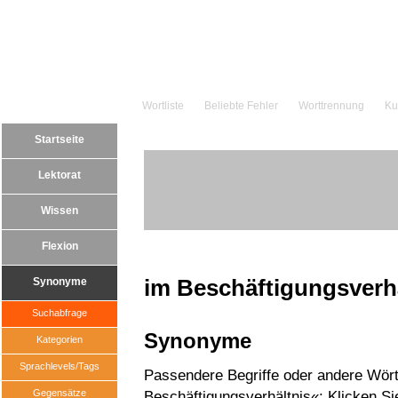
Wortliste
Beliebte Fehler
Worttrennung
Ku
Startseite
Lektorat
Wissen
Flexion
im Beschäftigungsverh
Synonyme
Suchabfrage
Synonyme
Kategorien
Sprachlevels/Tags
Passendere Begriffe oder andere Wört
Gegensätze
Beschäftigungsverhältnis«: Klicken Sie