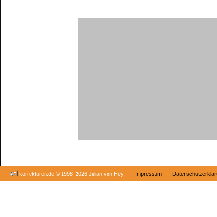
korrekturen.de ©
1998–2026 Julian von Heyl ·
Impressum
·
Datenschutzerklär