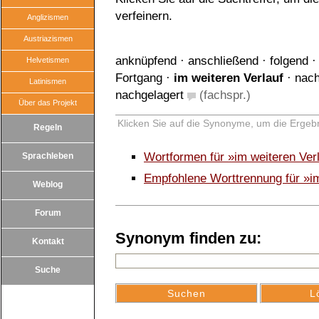
verfeinern.
Anglizismen
Austriazismen
anknüpfend
·
anschließend
·
folgend
Helvetismen
Fortgang
·
im weiteren Verlauf
·
nach
Latinismen
nachgelagert
(fachspr.)
Über das Projekt
Klicken Sie auf die Synonyme, um die Ergebn
Regeln
Wortformen für »im weiteren Ver
Sprachleben
Empfohlene Worttrennung für »im
Weblog
Forum
Synonym finden zu:
Kontakt
Suche