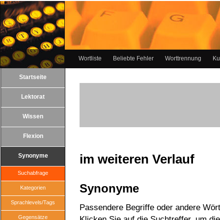
Wortliste
Beliebte Fehler
Worttrennung
Ku
Startseite
Lektorat
Wissen
Flexion
im weiteren Verlauf
Synonyme
Suchabfrage
Synonyme
Kategorien
Sprachlevels/Tags
Passendere Begriffe oder andere Wörte
Gegensätze
Klicken Sie auf die Suchtreffer, um di