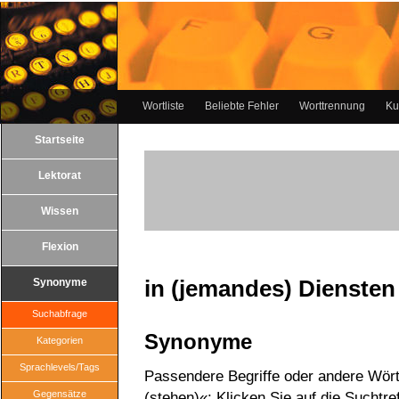
Wortliste
Beliebte Fehler
Worttrennung
Ku
Startseite
Lektorat
Wissen
Flexion
in (jemandes) Diensten
Synonyme
Suchabfrage
Synonyme
Kategorien
Sprachlevels/Tags
Passendere Begriffe oder andere Wört
Gegensätze
(stehen)«: Klicken Sie auf die Suchtre