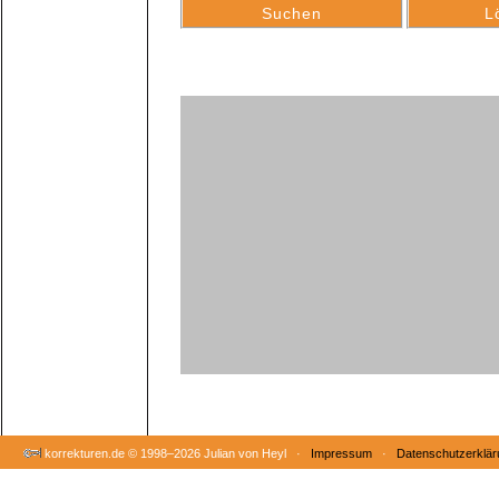
korrekturen.de ©
1998–2026 Julian von Heyl ·
Impressum
·
Datenschutzerklär