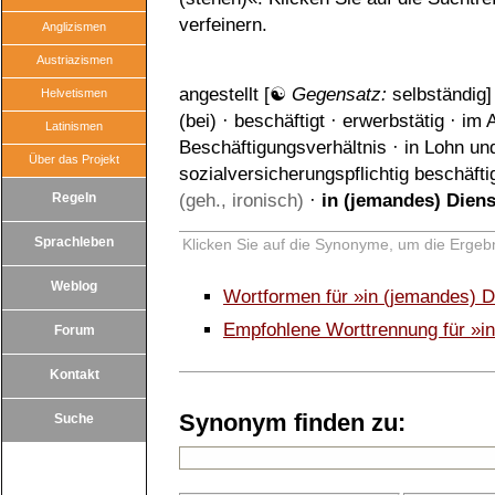
verfeinern.
Anglizismen
Austriazismen
angestellt
[☯
Gegensatz:
selbständig
]
Helvetismen
(bei)
·
beschäftigt
·
erwerbstätig
·
im A
Latinismen
Beschäftigungsverhältnis
·
in Lohn und
Über das Projekt
sozialversicherungspflichtig beschäfti
Regeln
(geh., ironisch)
·
in (jemandes) Diens
Sprachleben
Klicken Sie auf die Synonyme, um die Ergebn
Weblog
Wortformen für »in (jemandes) D
Empfohlene Worttrennung für »in
Forum
Kontakt
Synonym finden zu:
Suche