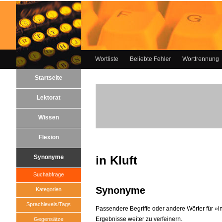
Wortliste
Beliebte Fehler
Worttrennung
Startseite
Lektorat
Wissen
Flexion
Synonyme
in Kluft
Suchabfrage
Synonyme
Kategorien
Sprachlevels/Tags
Passendere Begriffe oder andere Wörter für »in 
Ergebnisse weiter zu verfeinern.
Gegensätze