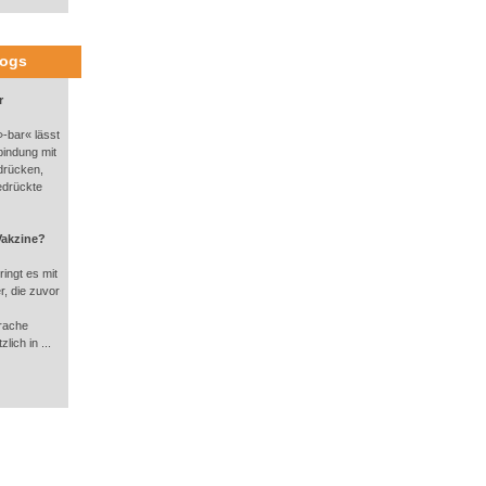
logs
r
-bar« lässt
bindung mit
drücken,
edrückte
Vakzine?
ingt es mit
, die zuvor
rache
lich in ...