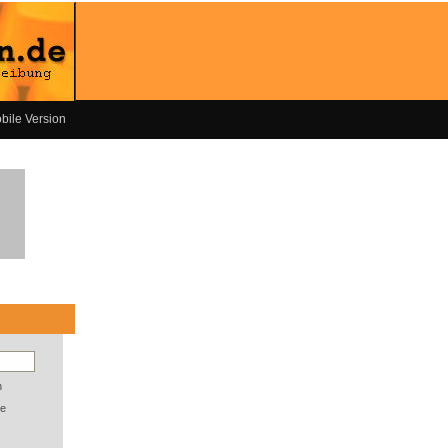
bile Version
n
e