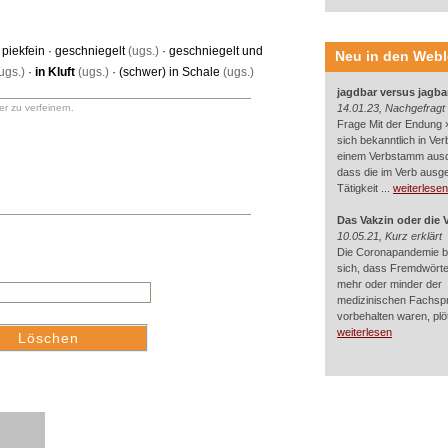
·
piekfein
·
geschniegelt
(ugs.)
·
geschniegelt und
Neu in den Web
ugs.)
·
in Kluft
(ugs.)
·
(schwer) in Schale
(ugs.)
jagdbar versus jagba
r zu verfeinern.
14.01.23, Nachgefragt
Frage Mit der Endung »
sich bekanntlich in Ver
einem Verbstamm aus
dass die im Verb ausg
Tätigkeit ...
weiterlesen
Das Vakzin oder die 
10.05.21, Kurz erklärt
Die Coronapandemie br
sich, dass Fremdwörter
mehr oder minder der
medizinischen Fachsp
vorbehalten waren, plötz
weiterlesen