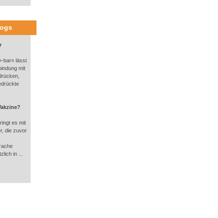
logs
r
-bar« lässt
bindung mit
drücken,
edrückte
Vakzine?
ingt es mit
, die zuvor
rache
lich in ...