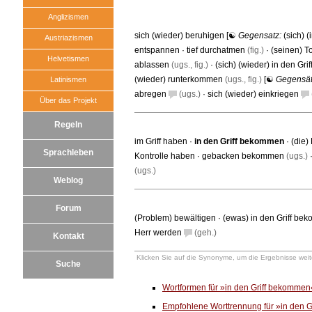
Anglizismen
sich (wieder) beruhigen
[☯
Gegensatz:
(sich) 
Austriazismen
entspannen
·
tief durchatmen
(fig.)
·
(seinen) 
Helvetismen
ablassen
(ugs., fig.)
·
(sich) (wieder) in den Gr
(wieder) runterkommen
(ugs., fig.)
[☯
Gegensä
Latinismen
abregen
(ugs.)
·
sich (wieder) einkriegen
Über das Projekt
Regeln
im Griff haben
·
in den Griff bekommen
·
(die)
Sprachleben
Kontrolle haben
·
gebacken bekommen
(ugs.)
(ugs.)
Weblog
Forum
(Problem) bewältigen
·
(ewas) in den Griff b
Herr werden
(geh.)
Kontakt
Klicken Sie auf die Synonyme, um die Ergebnisse weite
Suche
Wortformen für »in den Griff bekomme
Empfohlene Worttrennung für »in den 