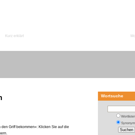
Kurz erklärt
Mo
n
Wortsuche
Wortliste
Synonym
n den Griff bekommen«: Klicken Sie auf die
nern.