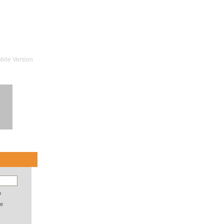
bile Version
n
e