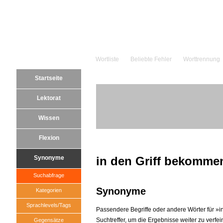
Wortliste
Beliebte Fehler
Worttrennung
Startseite
Lektorat
Wissen
Flexion
Synonyme
in den Griff bekomme
Suchabfrage
Synonyme
Kategorien
Sprachlevels/Tags
Passendere Begriffe oder andere Wörter für »i
Suchtreffer, um die Ergebnisse weiter zu verfei
Gegensätze