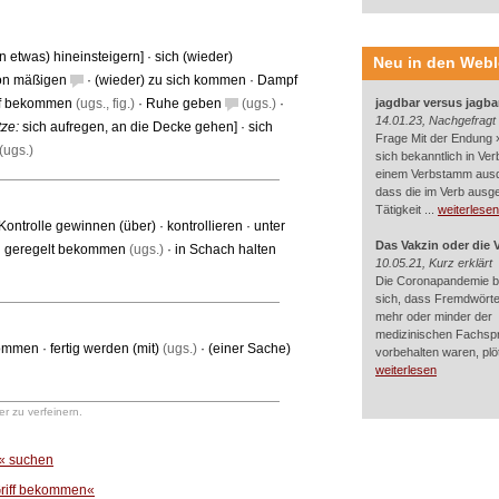
(in etwas) hineinsteigern
] ·
sich (wieder)
Neu in den Web
Ton mäßigen
·
(wieder) zu sich kommen
·
Dampf
iff bekommen
(ugs., fig.)
·
Ruhe geben
(ugs.)
·
jagdbar versus jagba
14.01.23, Nachgefragt
tze:
sich aufregen
,
an die Decke gehen
] ·
sich
Frage Mit der Endung »
(ugs.)
sich bekanntlich in Ver
einem Verbstamm aus
dass die im Verb ausg
Tätigkeit ...
weiterlesen
 Kontrolle gewinnen (über)
·
kontrollieren
·
unter
Das Vakzin oder die 
·
geregelt bekommen
(ugs.)
·
in Schach halten
10.05.21, Kurz erklärt
Die Coronapandemie br
sich, dass Fremdwörter
mehr oder minder der
medizinischen Fachsp
ekommen
·
fertig werden (mit)
(ugs.)
·
(einer Sache)
vorbehalten waren, plötz
weiterlesen
r zu verfeinern.
n« suchen
Griff bekommen«