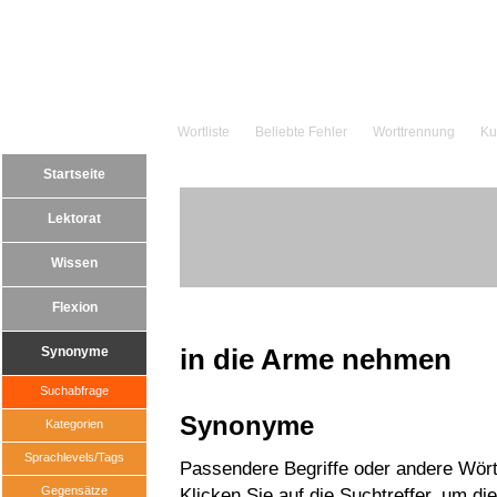
Wortliste
Beliebte Fehler
Worttrennung
Ku
Startseite
Lektorat
Wissen
Flexion
in die Arme nehmen
Synonyme
Suchabfrage
Synonyme
Kategorien
Sprachlevels/Tags
Passendere Begriffe oder andere Wört
Gegensätze
Klicken Sie auf die Suchtreffer, um di