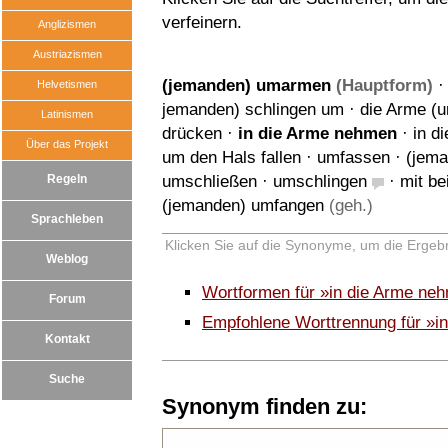
verfeinern.
Anglizismen
Austriazismen
(jemanden) umarmen
(Hauptform)
Helvetismen
jemanden) schlingen um
·
die Arme (
Latinismen
drücken
·
in die Arme nehmen
·
in d
Über das Projekt
um den Hals fallen
·
umfassen
·
(jem
Regeln
umschließen
·
umschlingen
·
mit b
(jemanden) umfangen
(geh.)
Sprachleben
Klicken Sie auf die Synonyme, um die Ergebn
Weblog
Wortformen für »in die Arme ne
Forum
Empfohlene Worttrennung für »i
Kontakt
Suche
Synonym finden zu: