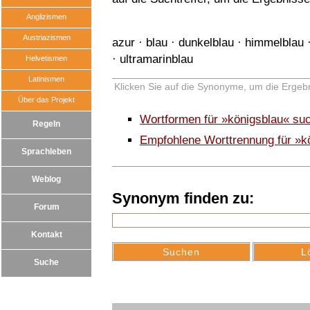
Anglizismen
Austriazismen
azur
·
blau
·
dunkelblau
·
himmelblau
·
ultramarinblau
Helvetismen
Latinismen
Klicken Sie auf die Synonyme, um die Ergebn
Über das Projekt
Wortformen für »königsblau« su
Regeln
Empfohlene Worttrennung für »k
Sprachleben
Weblog
Synonym finden zu:
Forum
Kontakt
Suche