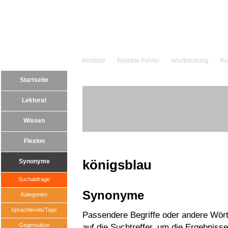
Wortliste
Beliebte Fehler
Worttrennung
Ku
Startseite
Lektorat
Wissen
Flexion
königsblau
Synonyme
Suchabfrage
Synonyme
Kategorien
Sprachlevels/Tags
Passendere Begriffe oder andere Wörte
Gegensätze
auf die Suchtreffer, um die Ergebnisse