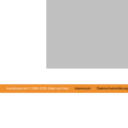
korrekturen.de ©
1998–2026 Julian von Heyl ·
Impressum
·
Datenschutzerklärung