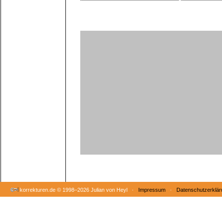
korrekturen.de ©
1998–2026 Julian von Heyl ·
Impressum
·
Datenschutzerklär