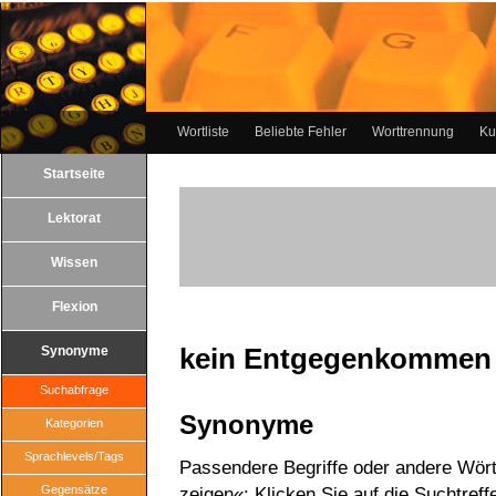
Wortliste
Beliebte Fehler
Worttrennung
Ku
Startseite
Lektorat
Wissen
Flexion
kein Entgegenkommen 
Synonyme
Suchabfrage
Synonyme
Kategorien
Sprachlevels/Tags
Passendere Begriffe oder andere Wör
Gegensätze
zeigen«: Klicken Sie auf die Suchtreff