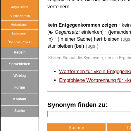
verfeinern.
Anglizismen
Austriazismen
kein Entgegenkommen zeigen
·
kei
Helvetismen
[☯
Gegensatz:
einlenken
] ·
(jemandem
Latinismen
in)
·
(in einer Sache) hart bleiben
(ugs
Über das Projekt
stur bleiben (bei)
(ugs.)
Regeln
Klicken Sie auf die Synonyme, um die Ergebn
Sprachleben
Wortformen für »kein Entgegen
Weblog
Empfohlene Worttrennung für »
Forum
Kontakt
Synonym finden zu:
Suche