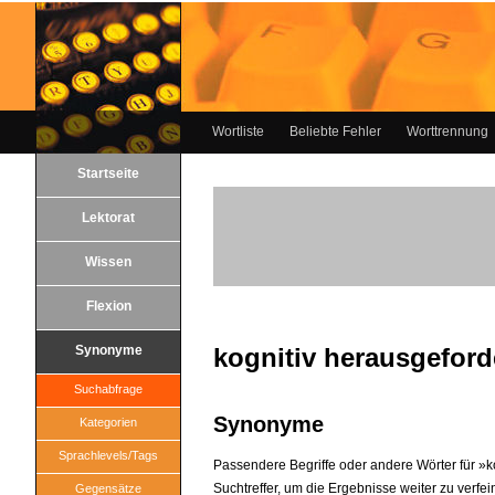
Wortliste
Beliebte Fehler
Worttrennung
Startseite
Lektorat
Wissen
Flexion
Synonyme
kognitiv herausgeford
Suchabfrage
Synonyme
Kategorien
Sprachlevels/Tags
Passendere Begriffe oder andere Wörter für »ko
Suchtreffer, um die Ergebnisse weiter zu verfei
Gegensätze