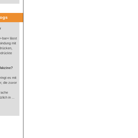
logs
r
-bar« lässt
bindung mit
drücken,
edrückte
Vakzine?
ingt es mit
, die zuvor
rache
lich in ...