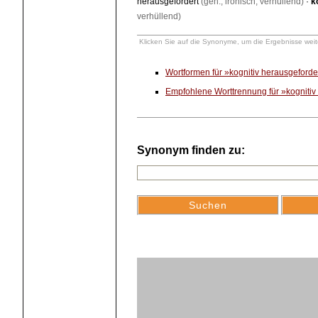
herausgefordert
(geh., ironisch, verhüllend)
·
k
verhüllend)
Klicken Sie auf die Synonyme, um die Ergebnisse weite
Wortformen für »kognitiv herausgeford
Empfohlene Worttrennung für »kognitiv
Synonym finden zu: