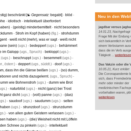
istig) beschränkt
[☯
Gegensatz:
begabt
] ·
blöd
·
Neu in den Web
Höhe
·
idiotisch
·
intellektuell überfordert
haben)
·
(geistig) minderbemittelt
·
nicht besonders
jagdbar versus jagba
14.01.23, Nachgefragt
ockdumm
·
Stroh im Kopf (haben)
(fig.)
·
strohdumm
Frage Mit der Endung »
igent
·
weiß nicht (mehr), was er sagt
·
weiß nicht
sich bekanntlich in Ver
nane (sein)
(ugs.)
·
bedeppert
(ugs.)
·
behämmert
einem Verbstamm aus
dass die im Verb ausg
e im Galopp
(ugs., Spruch)
·
bekloppt
(ugs.)
·
Tätigkeit ...
weiterlesen
t
(ugs.)
·
beschruppt
(ugs.)
·
besemmelt
(ugs.)
·
., österr.)
·
deppert
(ugs., süddt.)
·
doof
(ugs.)
·
Das Vakzin oder die 
10.05.21, Kurz erklärt
mm, dass ihn die Gänse beißen
(ugs.)
·
(so) dumm,
Die Coronapandemie br
boren und nichts dazugelernt.
(ugs., Spruch)
·
sich, dass Fremdwörter
 dumm wie Bohnenstroh
(ugs.)
·
dumm wie Brot
mehr oder minder der
medizinischen Fachsp
ugs.)
·
naturblöd
(ugs.)
·
nicht (ganz) bei Trost
vorbehalten waren, plötz
ht ganz dicht
(ugs.)
·
(voll) panne
(ugs.)
·
(das)
weiterlesen
gs.)
·
saudoof
(ugs.)
·
saudumm
(ugs.)
·
selten
n haben
(ugs.)
·
strunzdoof
(ugs.)
·
strunzdumm
gs.)
·
von allen guten Geistern verlassen
(ugs.)
·
essen haben
(ugs.)
·
(die) Weisheit nicht mit Löffeln
 den Schnee zu pinkeln
(ugs.)
·
intellektuell