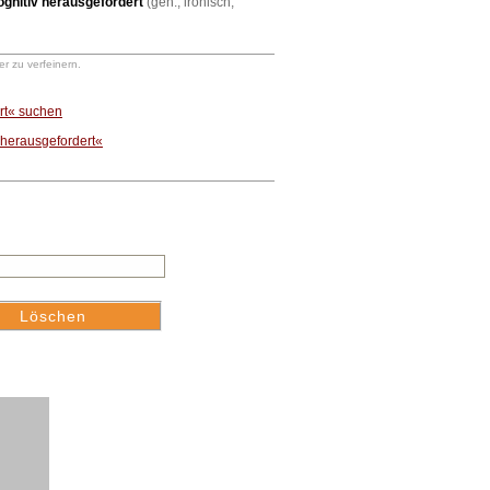
ognitiv herausgefordert
(geh., ironisch,
r zu verfeinern.
ert« suchen
 herausgefordert«