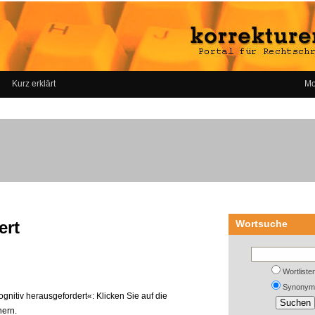
Kurz erklärt
Mo
ert
Wortsuche
Wortliste
Synonym
gnitiv herausgefordert«: Klicken Sie auf die
nern.