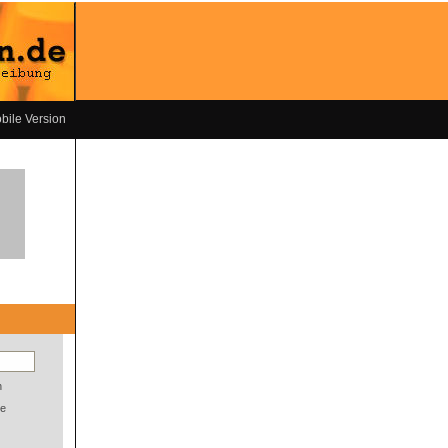
bile Version
n
e