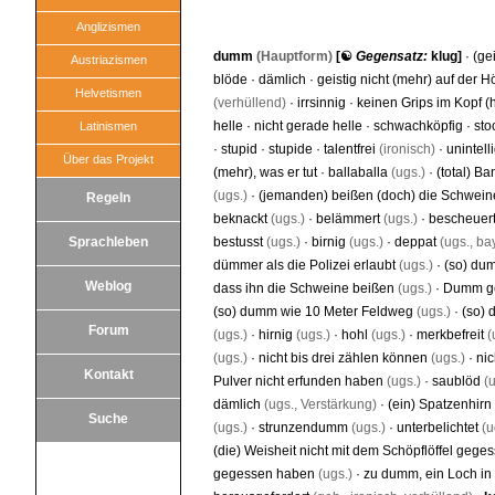
Anglizismen
dumm
(Hauptform)
[☯
Gegensatz:
klug
]
·
(ge
Austriazismen
blöde
·
dämlich
·
geistig nicht (mehr) auf der 
Helvetismen
(verhüllend)
·
irrsinnig
·
keinen Grips im Kopf (
helle
·
nicht gerade helle
·
schwachköpfig
·
st
Latinismen
·
stupid
·
stupide
·
talentfrei
(ironisch)
·
unintell
Über das Projekt
(mehr), was er tut
·
ballaballa
(ugs.)
·
(total) Ba
(ugs.)
·
(jemanden) beißen (doch) die Schwein
Regeln
beknackt
(ugs.)
·
belämmert
(ugs.)
·
bescheuer
Sprachleben
bestusst
(ugs.)
·
birnig
(ugs.)
·
deppat
(ugs., bayr
dümmer als die Polizei erlaubt
(ugs.)
·
(so) du
Weblog
dass ihn die Schweine beißen
(ugs.)
·
Dumm ge
(so) dumm wie 10 Meter Feldweg
(ugs.)
·
(so)
Forum
(ugs.)
·
hirnig
(ugs.)
·
hohl
(ugs.)
·
merkbefreit
(
(ugs.)
·
nicht bis drei zählen können
(ugs.)
·
nic
Kontakt
Pulver nicht erfunden haben
(ugs.)
·
saublöd
(u
dämlich
(ugs., Verstärkung)
·
(ein) Spatzenhir
Suche
(ugs.)
·
strunzendumm
(ugs.)
·
unterbelichtet
(u
(die) Weisheit nicht mit dem Schöpflöffel geg
gegessen haben
(ugs.)
·
zu dumm, ein Loch in