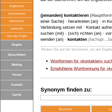
Anglizismen
Austriazismen
(jemanden) kontaktieren
(Hauptform
einer Sache)
·
herantreten (an)
·
in Ko
Helvetismen
Verbindung setzen mit
·
Kontakt aufn
Latinismen
suchen (mit)
·
(sich) richten (an)
·
vor
Über das Projekt
wenden (an)
·
kontakten
(fachspr., Ja
Regeln
Klicken Sie auf die Synonyme, um die Ergebn
Sprachleben
Wortformen für »kontakten« suc
Weblog
Empfohlene Worttrennung für »k
Forum
Kontakt
Synonym finden zu:
Suche