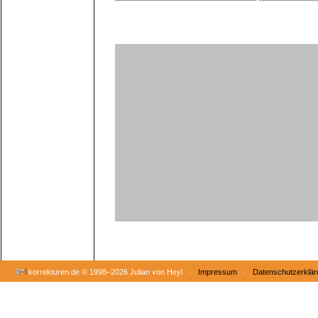
korrekturen.de ©
1998–2026 Julian von Heyl ·
Impressum
·
Datenschutzerklär