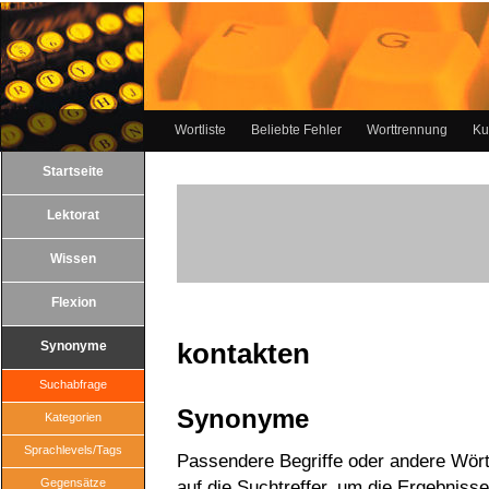
Wortliste
Beliebte Fehler
Worttrennung
Ku
Startseite
Lektorat
Wissen
Flexion
kontakten
Synonyme
Suchabfrage
Synonyme
Kategorien
Sprachlevels/Tags
Passendere Begriffe oder andere Wörte
Gegensätze
auf die Suchtreffer, um die Ergebnisse