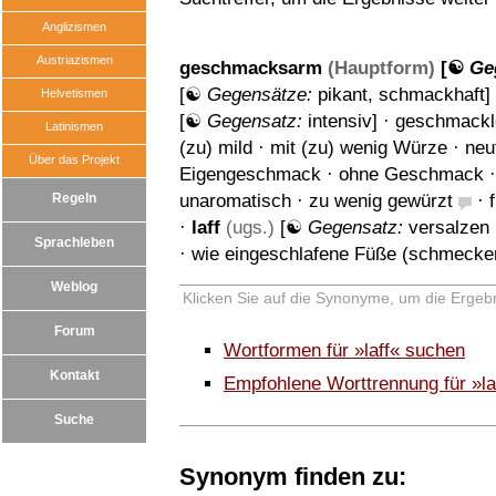
Anglizismen
Austriazismen
geschmacksarm
(Hauptform)
[☯
Ge
[☯
Gegensätze:
pikant
,
schmackhaft
]
Helvetismen
[☯
Gegensatz:
intensiv
] ·
geschmackl
Latinismen
(zu) mild
·
mit (zu) wenig Würze
·
neu
Über das Projekt
Eigengeschmack
·
ohne Geschmack
Regeln
unaromatisch
·
zu wenig gewürzt
·
·
laff
(ugs.)
[☯
Gegensatz:
versalzen 
Sprachleben
·
wie eingeschlafene Füße (schmecke
Weblog
Klicken Sie auf die Synonyme, um die Ergebn
Forum
Wortformen für »laff« suchen
Kontakt
Empfohlene Worttrennung für »la
Suche
Synonym finden zu: