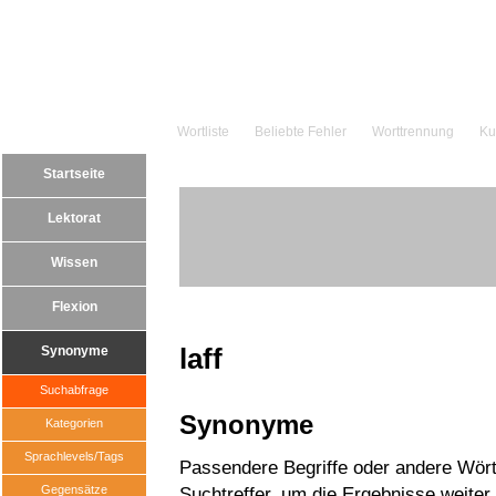
Wortliste
Beliebte Fehler
Worttrennung
Ku
Startseite
Lektorat
Wissen
Flexion
laff
Synonyme
Suchabfrage
Synonyme
Kategorien
Sprachlevels/Tags
Passendere Begriffe oder andere Wörter
Gegensätze
Suchtreffer, um die Ergebnisse weiter 