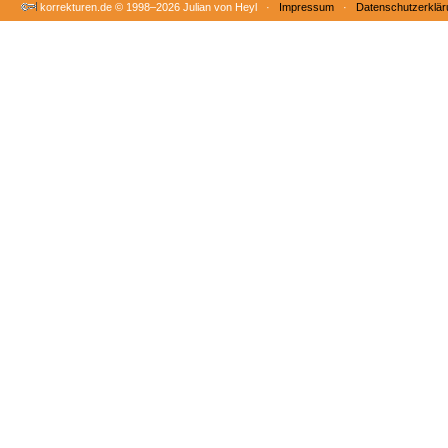
korrekturen.de ©
1998–2026 Julian von Heyl ·
Impressum
·
Datenschutzerklär