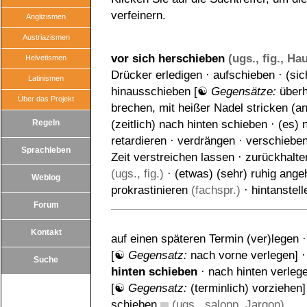
verfeinern.
Anglizismen
Austriazismen
vor sich herschieben
(ugs., fig., Ha
Helvetismen
Drücker erledigen
·
aufschieben
·
(sic
Latinismen
hinausschieben
[☯
Gegensätze:
über
Über das Projekt
brechen
,
mit heißer Nadel stricken (an
Regeln
(zeitlich) nach hinten schieben
·
(es) n
retardieren
·
verdrängen
·
verschiebe
Sprachleben
Zeit verstreichen lassen
·
zurückhalte
(ugs., fig.)
·
(etwas) (sehr) ruhig ange
Weblog
prokrastinieren
(fachspr.)
·
hintanstell
Forum
Kontakt
auf einen späteren Termin (ver)legen
[☯
Gegensatz:
nach vorne verlegen
] 
Suche
hinten schieben
·
nach hinten verleg
[☯
Gegensatz:
(terminlich) vorziehen
]
schieben
(ugs., salopp, Jargon)