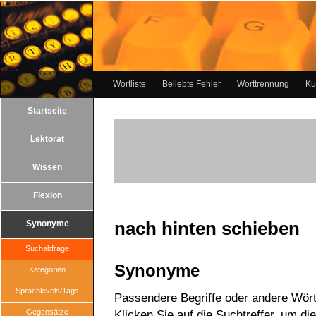
Wortliste
Beliebte Fehler
Worttrennung
Ku
Startseite
Lektorat
Wissen
Flexion
nach hinten schieben
Synonyme
Suchabfrage
Synonyme
Kategorien
Sprachlevels/Tags
Passendere Begriffe oder andere Wört
Gegensätze
Klicken Sie auf die Suchtreffer, um di