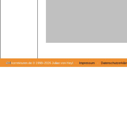
korrekturen.de ©
1998–2026 Julian von Heyl ·
Impressum
·
Datenschutzerklär