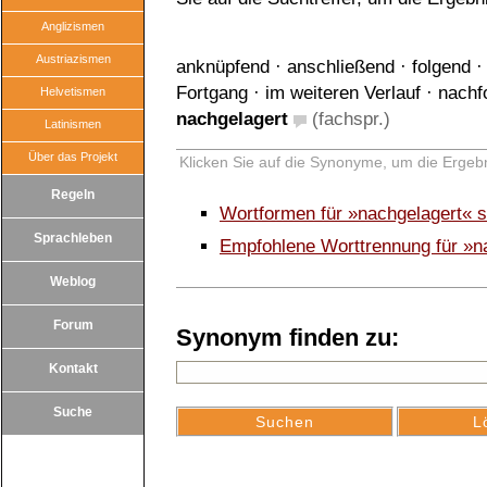
Anglizismen
Austriazismen
anknüpfend
·
anschließend
·
folgend
Fortgang
·
im weiteren Verlauf
·
nachf
Helvetismen
nachgelagert
(fachspr.)
Latinismen
Über das Projekt
Klicken Sie auf die Synonyme, um die Ergebn
Regeln
Wortformen für »nachgelagert« 
Sprachleben
Empfohlene Worttrennung für »n
Weblog
Forum
Synonym finden zu:
Kontakt
Suche