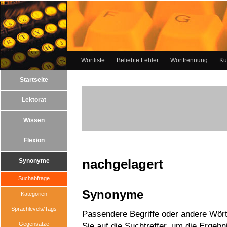
Wortliste
Beliebte Fehler
Worttrennung
Ku
Startseite
Lektorat
Wissen
Flexion
nachgelagert
Synonyme
Suchabfrage
Synonyme
Kategorien
Sprachlevels/Tags
Passendere Begriffe oder andere Wört
Gegensätze
Sie auf die Suchtreffer, um die Ergebn