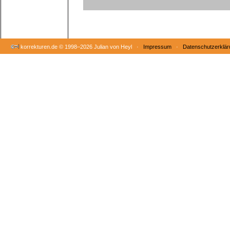
korrekturen.de ©
1998–2026 Julian von Heyl ·
Impressum
·
Datenschutzerklär