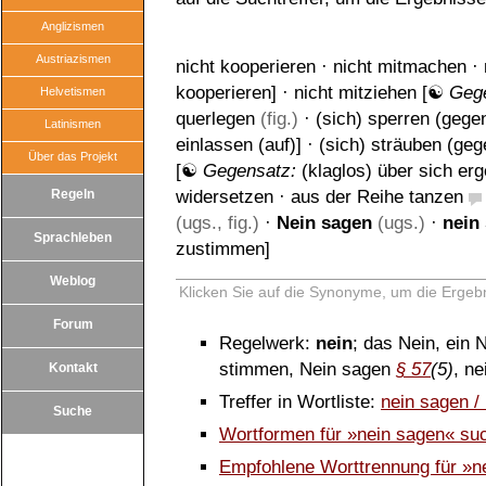
Anglizismen
Austriazismen
nicht kooperieren
·
nicht mitmachen
·
kooperieren
] ·
nicht mitziehen
[☯
Geg
Helvetismen
querlegen
(fig.)
·
(sich) sperren (gege
Latinismen
einlassen (auf)
] ·
(sich) sträuben (geg
Über das Projekt
[☯
Gegensatz:
(klaglos) über sich er
Regeln
widersetzen
·
aus der Reihe tanzen
(ugs., fig.)
·
Nein sagen
(ugs.)
·
nein
Sprachleben
zustimmen
]
Weblog
Klicken Sie auf die Synonyme, um die Ergebn
Forum
Regelwerk:
nein
; das Nein, ein 
stimmen, Nein sagen
§ 57
(5)
, n
Kontakt
Treffer in Wortliste:
nein sagen /
Suche
Wortformen für »nein sagen« su
Empfohlene Worttrennung für »n