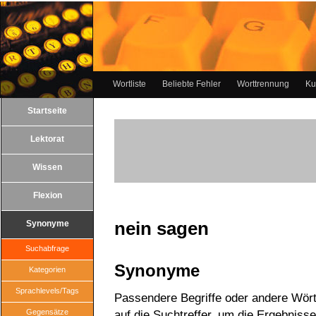
Wortliste
Beliebte Fehler
Worttrennung
Ku
Startseite
Lektorat
Wissen
Flexion
nein sagen
Synonyme
Suchabfrage
Synonyme
Kategorien
Sprachlevels/Tags
Passendere Begriffe oder andere Wörte
Gegensätze
auf die Suchtreffer, um die Ergebnisse