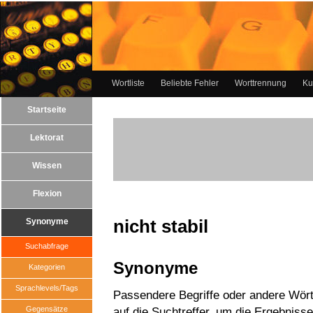
Wortliste
Beliebte Fehler
Worttrennung
Ku
Startseite
Lektorat
Wissen
Flexion
nicht stabil
Synonyme
Suchabfrage
Synonyme
Kategorien
Sprachlevels/Tags
Passendere Begriffe oder andere Wörter
Gegensätze
auf die Suchtreffer, um die Ergebnisse