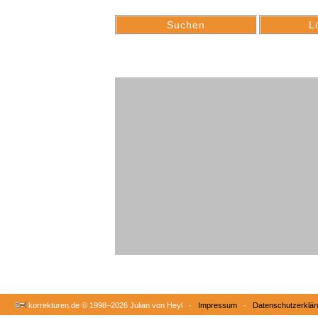
korrekturen.de ©
1998–2026 Julian von Heyl ·
Impressum
·
Datenschutzerklär