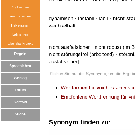
Anglizismen
Austriazismen
dynamisch
·
instabil
·
labil
·
nicht sta
wechselhaft
Helvetismen
Latinismen
Über das Projekt
nicht ausfallsicher
·
nicht robust (im B
nicht störungsfrei (arbeitend)
·
störanf
Regeln
ausfallsicher
]
Sprachleben
Klicken Sie auf die Synonyme, um die Ergebn
Weblog
Wortformen für »nicht stabil« su
Forum
Empfohlene Worttrennung für »ni
Kontakt
Suche
Synonym finden zu: