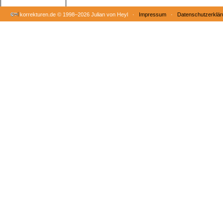
korrekturen.de ©
1998–2026 Julian von Heyl ·
Impressum
·
Datenschutzerklär