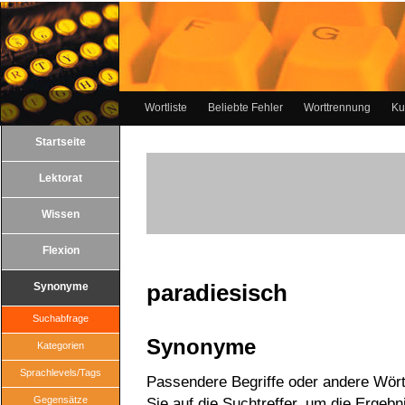
Wortliste
Beliebte Fehler
Worttrennung
Ku
Startseite
Lektorat
Wissen
Flexion
paradiesisch
Synonyme
Suchabfrage
Synonyme
Kategorien
Sprachlevels/Tags
Passendere Begriffe oder andere Wörte
Gegensätze
Sie auf die Suchtreffer, um die Ergebn