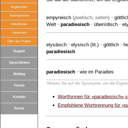
Anglizismen
Austriazismen
empyreisch
(poetisch, selten)
·
göttlic
Welt
·
paradiesisch
·
überirdisch
·
el
Helvetismen
Latinismen
Über das Projekt
elysäisch
·
elysisch (lit.)
·
göttlich
·
he
paradiesisch
Regeln
Sprachleben
paradiesisch
·
wie im Paradies
Weblog
Klicken Sie auf die Synonyme, um die Ergebn
Forum
Wortformen für »paradiesisch« 
Kontakt
Empfohlene Worttrennung für »p
Suche