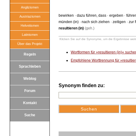
Anglizismen
bewirken
·
dazu führen, dass
·
ergeben
·
führe
Austriazismen
münden (in)
·
nach sich ziehen
·
zeitigen
·
zur 
Helvetismen
resultieren (in)
(geh.)
Latinismen
Klicken Sie auf die Synonyme, um die Ergebnisse weite
Über das Projekt
Wortformen für »resultieren (in)« suche
Regeln
Empfohlene Worttrennung für »resultier
Sprachleben
Weblog
Synonym finden zu:
Forum
Kontakt
Suche