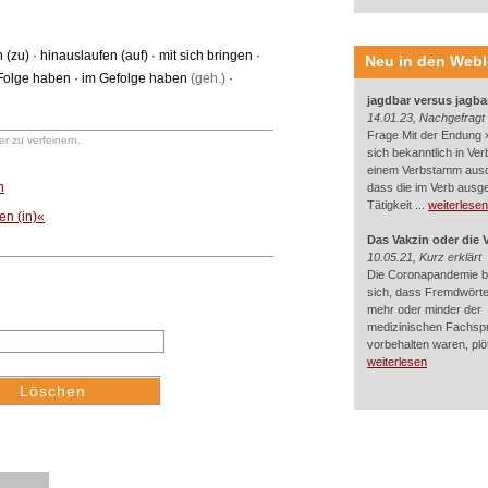
n (zu)
·
hinauslaufen (auf)
·
mit sich bringen
·
Neu in den Web
Folge haben
·
im Gefolge haben
(geh.)
·
jagdbar versus jagba
14.01.23, Nachgefragt
Frage Mit der Endung »
r zu verfeinern.
sich bekanntlich in Ver
einem Verbstamm aus
n
dass die im Verb ausg
Tätigkeit ...
weiterlesen
en (in)«
Das Vakzin oder die 
10.05.21, Kurz erklärt
Die Coronapandemie br
sich, dass Fremdwörter
mehr oder minder der
medizinischen Fachsp
vorbehalten waren, plötz
weiterlesen