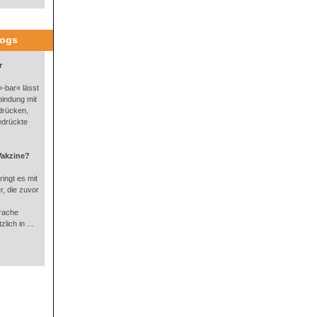
logs
r
-bar« lässt
bindung mit
drücken,
edrückte
Vakzine?
ingt es mit
, die zuvor
rache
lich in ...