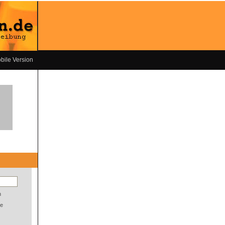
bile Version
n
e