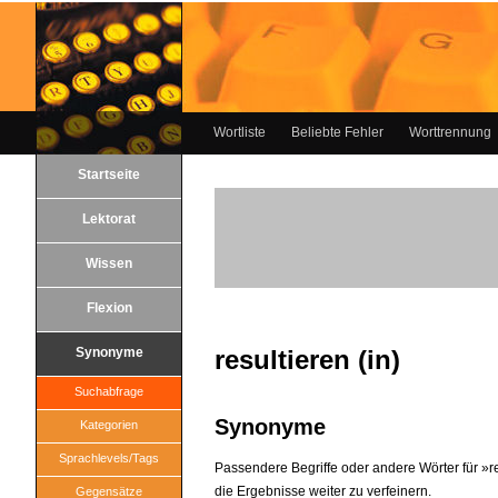
Wortliste
Beliebte Fehler
Worttrennung
Startseite
Lektorat
Wissen
Flexion
Synonyme
resultieren (in)
Suchabfrage
Synonyme
Kategorien
Sprachlevels/Tags
Passendere Begriffe oder andere Wörter für »res
die Ergebnisse weiter zu verfeinern.
Gegensätze