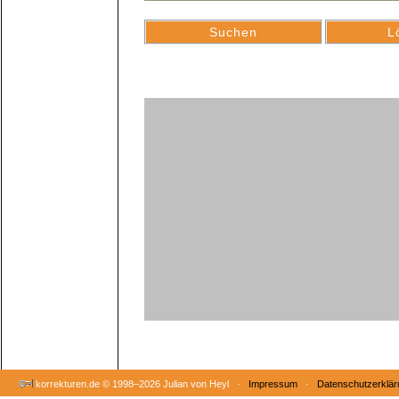
korrekturen.de ©
1998–2026 Julian von Heyl ·
Impressum
·
Datenschutzerklär