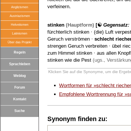
verfeinern.
Anglizismen
Austriazismen
stinken
(Hauptform)
[☯
Gegensatz:
Helvetismen
fürchterlich stinken
·
(die) Luft verpes
Latinismen
Geruch verströmen
·
schlecht rieche
Über das Projekt
strengen Geruch verbreiten
·
übel rie
Regeln
zum Himmel stinken
·
aus allen Knopf
stinken wie die Pest
(ugs., Verstärkun
Sprachleben
Klicken Sie auf die Synonyme, um die Ergebn
Weblog
Wortformen für »schlecht riech
Forum
Empfohlene Worttrennung für »sc
Kontakt
Suche
Synonym finden zu: