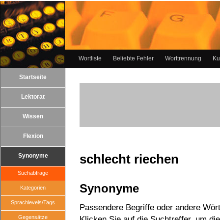
Wortliste
Beliebte Fehler
Worttrennung
Ku
Startseite
Lektorat
Wissen
Flexion
schlecht riechen
Synonyme
Suchabfrage
Synonyme
Kategorien
Sprachlevels/Tags
Passendere Begriffe oder andere Wörte
Gegensätze
Klicken Sie auf die Suchtreffer, um di