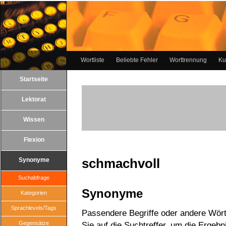
Wortliste
Beliebte Fehler
Worttrennung
Ku
Startseite
Lektorat
Wissen
Flexion
schmachvoll
Synonyme
Suchabfrage
Synonyme
Kategorien
Sprachlevels/Tags
Passendere Begriffe oder andere Wört
Gegensätze
Sie auf die Suchtreffer, um die Ergebn