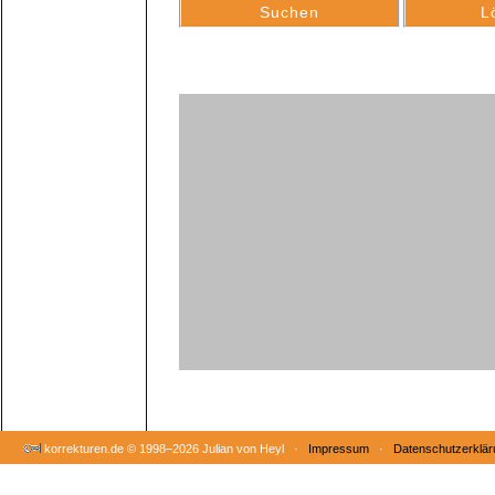
korrekturen.de ©
1998–2026 Julian von Heyl ·
Impressum
·
Datenschutzerklär