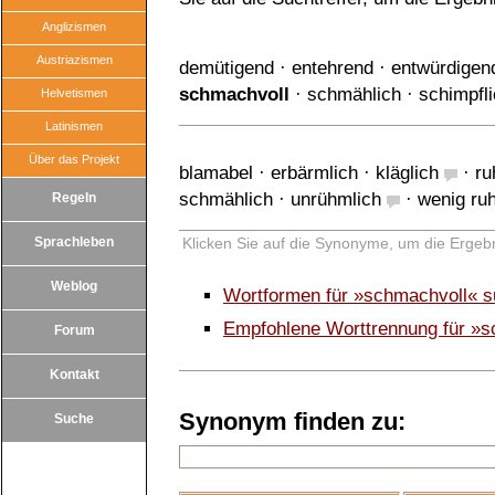
Anglizismen
Austriazismen
demütigend
·
entehrend
·
entwürdigen
schmachvoll
·
schmählich
·
schimpfl
Helvetismen
Latinismen
Über das Projekt
blamabel
·
erbärmlich
·
kläglich
·
ru
schmählich
·
unrühmlich
·
wenig ru
Regeln
Sprachleben
Klicken Sie auf die Synonyme, um die Ergebn
Weblog
Wortformen für »schmachvoll« 
Empfohlene Worttrennung für »s
Forum
Kontakt
Synonym finden zu:
Suche