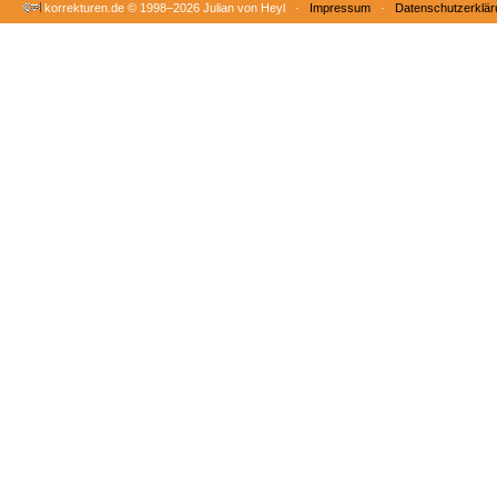
korrekturen.de ©
1998–2026 Julian von Heyl ·
Impressum
·
Datenschutzerklär