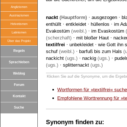
Anglizismen
Austriazismen
nackt
(Hauptform)
·
ausgezogen
·
bl
enthüllt
·
entkleidet
·
hüllenlos
·
im A
Helvetismen
Evakostüm
(weibl.)
·
im Evaskostüm
(
Latinismen
(scherzhaft)
·
mit bloßer Haut
·
nacke
Über das Projekt
textilfrei
·
unbekleidet
·
wie Gott ihn 
Regeln
schuf
(weibl.)
·
barfuß bis zum Hals
(u
nackicht
(ugs.)
·
nackig
(ugs.)
·
pudel
Sprachleben
(ugs.)
·
splitternackt
(ugs.)
Weblog
Klicken Sie auf die Synonyme, um die Ergebn
Forum
Wortformen für »textilfrei« such
Kontakt
Empfohlene Worttrennung für »tex
Suche
Synonym finden zu: