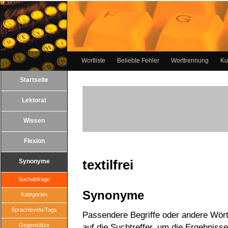
Wortliste
Beliebte Fehler
Worttrennung
Ku
Startseite
Lektorat
Wissen
Flexion
textilfrei
Synonyme
Suchabfrage
Synonyme
Kategorien
Sprachlevels/Tags
Passendere Begriffe oder andere Wörter
Gegensätze
auf die Suchtreffer, um die Ergebnisse