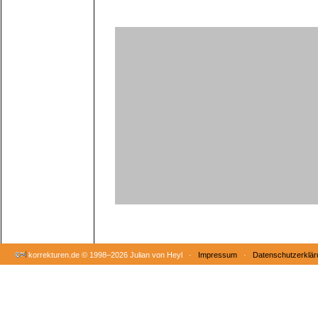
korrekturen.de ©
1998–2026 Julian von Heyl ·
Impressum
·
Datenschutzerklär