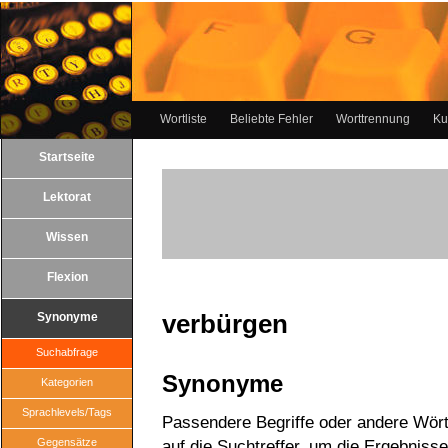
Wortliste
Beliebte Fehler
Worttrennung
Ku
Startseite
Lektorat
Wissen
Flexion
verbürgen
Synonyme
Suchabfrage
Synonyme
Kategorien
Sprachlevels/Tags
Passendere Begriffe oder andere Wört
Gegensätze
auf die Suchtreffer, um die Ergebnisse