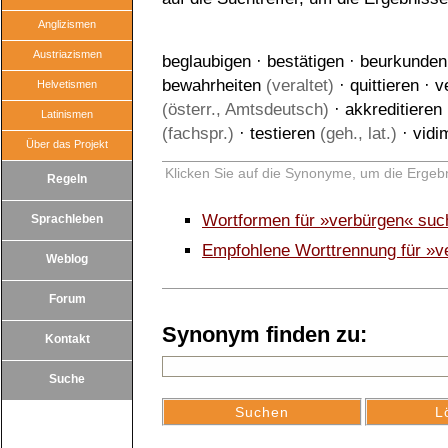
Anglizismen
Austriazismen
beglaubigen
·
bestätigen
·
beurkunden
bewahrheiten
(veraltet)
·
quittieren
·
v
Helvetismen
(österr., Amtsdeutsch)
·
akkreditieren
Latinismen
(fachspr.)
·
testieren
(geh., lat.)
·
vidi
Über das Projekt
Klicken Sie auf die Synonyme, um die Ergebn
Regeln
Wortformen für »verbürgen« suc
Sprachleben
Empfohlene Worttrennung für »v
Weblog
Forum
Synonym finden zu:
Kontakt
Suche