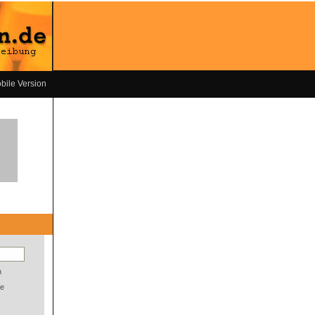
bile Version
n
e