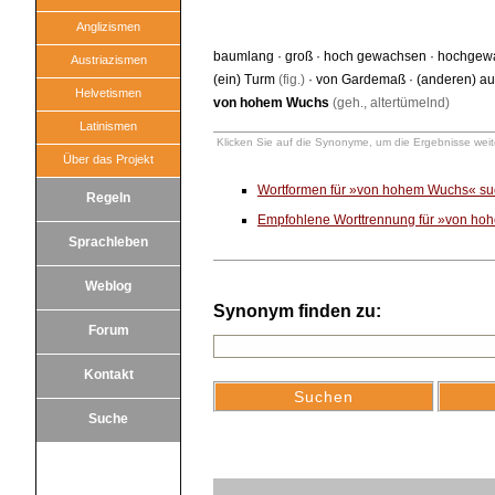
Anglizismen
baumlang
·
groß
·
hoch gewachsen
·
hochgew
Austriazismen
(ein) Turm
(fig.)
·
von Gardemaß
·
(anderen) a
Helvetismen
von hohem Wuchs
(geh., altertümelnd)
Latinismen
Klicken Sie auf die Synonyme, um die Ergebnisse weite
Über das Projekt
Wortformen für »von hohem Wuchs« s
Regeln
Empfohlene Worttrennung für »von h
Sprachleben
Weblog
Synonym finden zu:
Forum
Kontakt
Suche