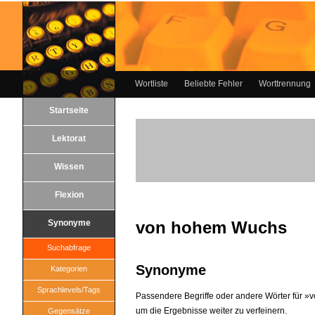
Wortliste
Beliebte Fehler
Worttrennung
Startseite
Lektorat
Wissen
Flexion
Synonyme
von hohem Wuchs
Suchabfrage
Synonyme
Kategorien
Sprachlevels/Tags
Passendere Begriffe oder andere Wörter für »v
um die Ergebnisse weiter zu verfeinern.
Gegensätze