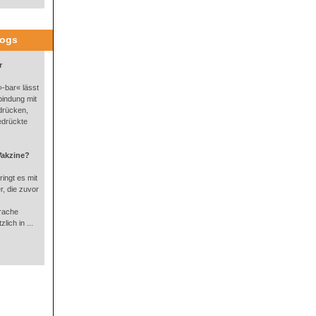
logs
r
-bar« lässt
bindung mit
drücken,
edrückte
Vakzine?
ingt es mit
, die zuvor
rache
lich in ...