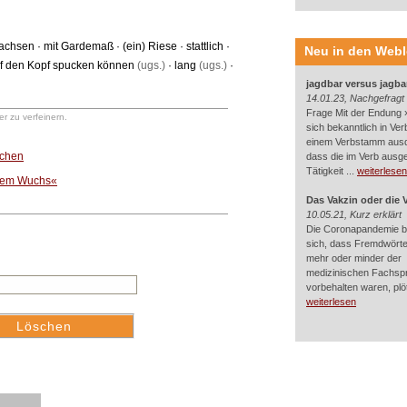
achsen
·
mit Gardemaß
·
(ein) Riese
·
stattlich
·
Neu in den Web
uf den Kopf spucken können
(ugs.)
·
lang
(ugs.)
·
jagdbar versus jagba
14.01.23, Nachgefragt
Frage Mit der Endung »
r zu verfeinern.
sich bekanntlich in Ver
einem Verbstamm aus
uchen
dass die im Verb ausg
Tätigkeit ...
weiterlesen
ohem Wuchs«
Das Vakzin oder die 
10.05.21, Kurz erklärt
Die Coronapandemie br
sich, dass Fremdwörter
mehr oder minder der
medizinischen Fachsp
vorbehalten waren, plötz
weiterlesen