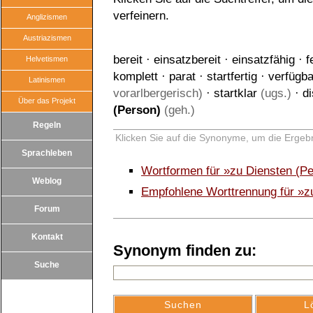
verfeinern.
Anglizismen
Austriazismen
bereit
·
einsatzbereit
·
einsatzfähig
·
f
Helvetismen
komplett
·
parat
·
startfertig
·
verfügba
Latinismen
vorarlbergerisch)
·
startklar
(ugs.)
·
di
Über das Projekt
(Person)
(geh.)
Regeln
Klicken Sie auf die Synonyme, um die Ergebn
Sprachleben
Wortformen für »zu Diensten (P
Weblog
Empfohlene Worttrennung für »z
Forum
Kontakt
Synonym finden zu:
Suche