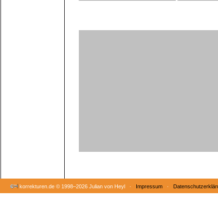
korrekturen.de ©
1998–2026 Julian von Heyl ·
Impressum
·
Datenschutzerklär