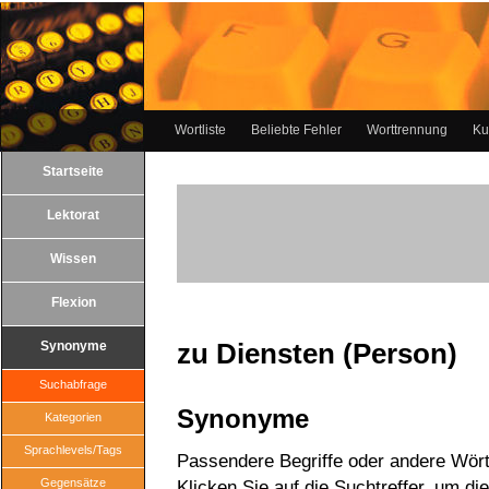
Wortliste
Beliebte Fehler
Worttrennung
Ku
Startseite
Lektorat
Wissen
Flexion
zu Diensten (Person)
Synonyme
Suchabfrage
Synonyme
Kategorien
Sprachlevels/Tags
Passendere Begriffe oder andere Wört
Gegensätze
Klicken Sie auf die Suchtreffer, um di