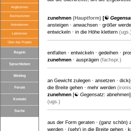
Anglizismen
Austriazismen
zunehmen
(Hauptform)
[☯
Gegensa
ansteigen
·
anwachsen
·
größer werd
Helvetismen
entwickeln
·
in die Höhe klettern
(ugs.
Latinismen
Über das Projekt
entfalten
·
entwickeln
·
gedeihen
·
pro
Regeln
zunehmen
·
ausprägen
(fachspr.)
Sprachleben
Weblog
an Gewicht zulegen
·
ansetzen
·
dick(
die Breite gehen
·
mehr werden
(ironi
Forum
zunehmen
[☯
Gegensatz:
abnehmen
Kontakt
(ugs.)
Suche
aus der Form geraten
·
(ganz schön) 
werden
·
(sehr) in die Breite gehen
·
k