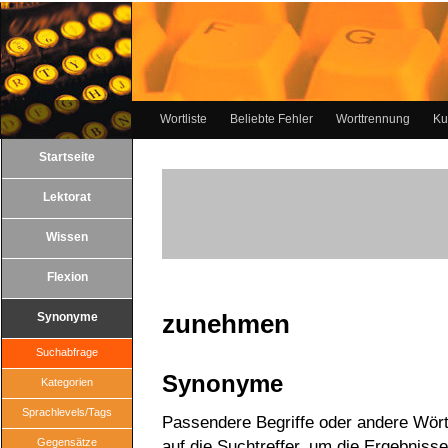
Wortliste
Beliebte Fehler
Worttrennung
Ku
Startseite
Lektorat
Wissen
Flexion
zunehmen
Synonyme
Suchabfrage
Synonyme
Kategorien
Sprachlevels/Tags
Passendere Begriffe oder andere Wört
Gegensätze
auf die Suchtreffer, um die Ergebnisse