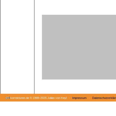
korrekturen.de ©
1998–2026 Julian von Heyl ·
Impressum
·
Datenschutzerklär