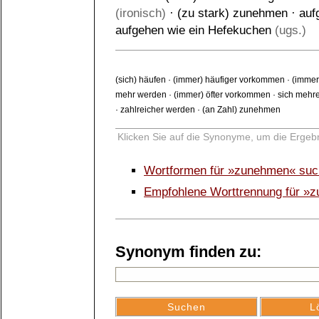
(ironisch)
·
(zu stark) zunehmen
·
auf
aufgehen wie ein Hefekuchen
(ugs.)
(sich) häufen
·
(immer) häufiger vorkommen
·
(immer
mehr werden
·
(immer) öfter vorkommen
·
sich mehr
·
zahlreicher werden
·
(an Zahl) zunehmen
Klicken Sie auf die Synonyme, um die Ergebn
Wortformen für »zunehmen« su
Empfohlene Worttrennung für »
Synonym finden zu: