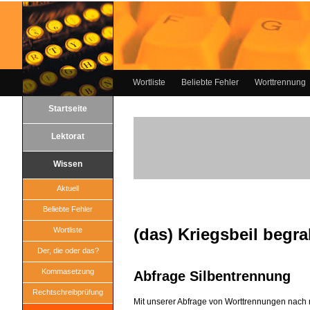
Wortliste
Beliebte Fehler
Worttrennung
Startseite
Lektorat
Wissen
Aktuell
Beliebte Fehler
(das) Kriegsbeil begr
Wortliste
Der, die oder das?
Kommasetzung
Abfrage Silbentrennung
Rechtschreibprüfung
Mit unserer Abfrage von Worttrennungen nach 