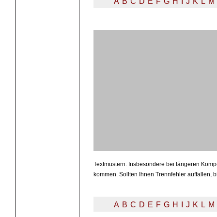
A
B
C
D
E
F
G
H
I
J
K
L
M
Textmustern. Insbesondere bei längeren Kompo
kommen. Sollten Ihnen Trennfehler auffallen, b
A
B
C
D
E
F
G
H
I
J
K
L
M