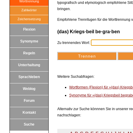
Worttrennung
typografisch und etymologisch empfohlene Silb
bringen.
Zahlwörter
Zeichensetzung
Empfohlene Trennfugen für die Worttrennung v
Flexion
(das) Kriegs·beil be·gra·ben
Synonyme
Zu trennendes Wort:
Regeln
Unterhaltung
Weitere Suchabfragen:
Sprachleben
Wortformen (Flexion) für »(das) Kriegs
Weblog
Synonyme für »(das) Kriegsbeil begra
Forum
Alternativ zur Suche könnnen Sie in unserer red
Kontakt
nachschlagen:
Suche