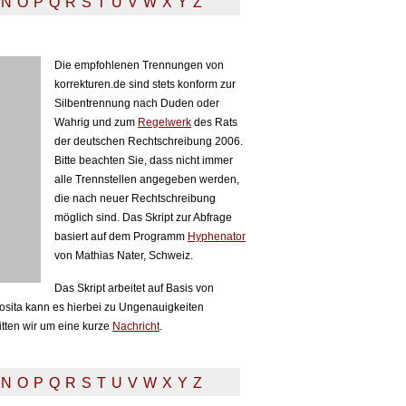
N
O
P
Q
R
S
T
U
V
W
X
Y
Z
Die empfohlenen Trennungen von
korrekturen.de sind stets konform zur
Silbentrennung nach Duden oder
Wahrig und zum
Regelwerk
des Rats
der deutschen Rechtschreibung 2006.
Bitte beachten Sie, dass nicht immer
alle Trennstellen angegeben werden,
die nach neuer Rechtschreibung
möglich sind. Das Skript zur Abfrage
basiert auf dem Programm
Hyphenator
von Mathias Nater, Schweiz.
Das Skript arbeitet auf Basis von
sita kann es hierbei zu Ungenauigkeiten
itten wir um eine kurze
Nachricht
.
N
O
P
Q
R
S
T
U
V
W
X
Y
Z