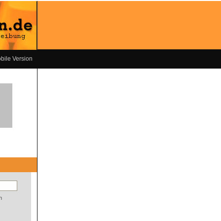
bile Version
n