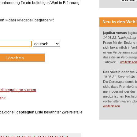
entrennung für ein beliebiges Wort in Erfahrung
on »(das) Kriegsbeil begraben«:
Neu in den Web
jagdbar versus jagba
14.01.23, Nachgefragt
Frage Mit der Endung »
sich bekanntlich in Ver
einem Verbstamm aus
dass die im Verb ausg
Tätigkeit ...
weiterlesen
Das Vakzin oder die 
10.05.21, Kurz erklärt
Die Coronapandemie br
sich, dass Fremdwörter
beil begraben« suchen
mehr oder minder der
medizinischen Fachsp
ben«
vorbehalten waren, plötz
weiterlesen
aktionell gepflegten Liste bekannter Zweifelsfälle