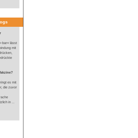
logs
r
-bar« lässt
bindung mit
drücken,
edrückte
Vakzine?
ingt es mit
, die zuvor
rache
lich in ...