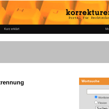
Kurz erklärt
Mo
ttrennung
Wortsuche
Wortliste
Flexion