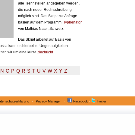
alle Trennstellen angegeben werden,
die nach neuer Rechtschreibung
möglich sind. Das Skript zur Abfrage
basiert auf dem Programm
Hyphenator
von Mathias Nater, Schweiz.
Das Skript arbeitet auf Basis von
sita kann es hierbei zu Ungenauigkeiten
itten wir um eine kurze
Nachricht
.
N
O
P
Q
R
S
T
U
V
W
X
Y
Z
tenschutzerklärung
·
Privacy Manager
·
Facebook
·
Twitter