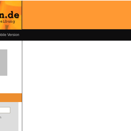
bile Version
n