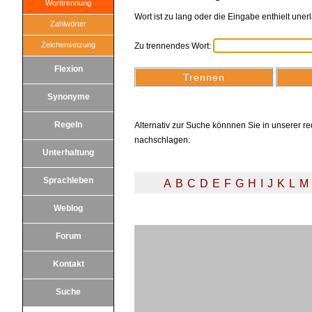
Worttrennung
Wort ist zu lang oder die Eingabe enthielt une
Zahlwörter
Zeichensetzung
Zu trennendes Wort:
Flexion
Synonyme
Regeln
Alternativ zur Suche könnnen Sie in unserer red
nachschlagen:
Unterhaltung
Sprachleben
A
B
C
D
E
F
G
H
I
J
K
L
M
Weblog
Forum
Kontakt
Suche