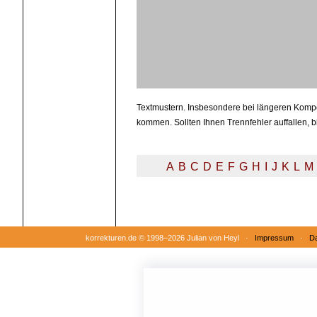
Textmustern. Insbesondere bei längeren Kompo
kommen. Sollten Ihnen Trennfehler auffallen, b
A
B
C
D
E
F
G
H
I
J
K
L
M
korrekturen.de ©
1998–2026 Julian von Heyl ·
Impressum
·
Da