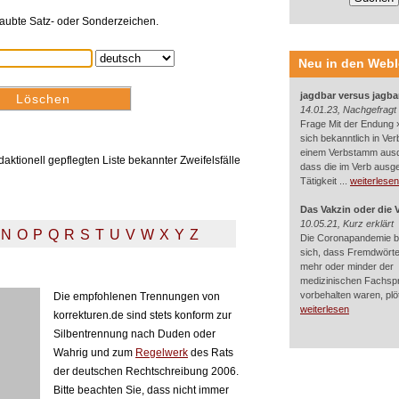
rlaubte Satz- oder Sonderzeichen.
Neu in den Web
jagdbar versus jagba
14.01.23, Nachgefragt
Frage Mit der Endung »
sich bekanntlich in Ver
einem Verbstamm aus
aktionell gepflegten Liste bekannter Zweifelsfälle
dass die im Verb ausg
Tätigkeit ...
weiterlesen
Das Vakzin oder die 
10.05.21, Kurz erklärt
N
O
P
Q
R
S
T
U
V
W
X
Y
Z
Die Coronapandemie br
sich, dass Fremdwörter
mehr oder minder der
medizinischen Fachsp
vorbehalten waren, plötz
Die empfohlenen Trennungen von
weiterlesen
korrekturen.de sind stets konform zur
Silbentrennung nach Duden oder
Wahrig und zum
Regelwerk
des Rats
der deutschen Rechtschreibung 2006.
Bitte beachten Sie, dass nicht immer