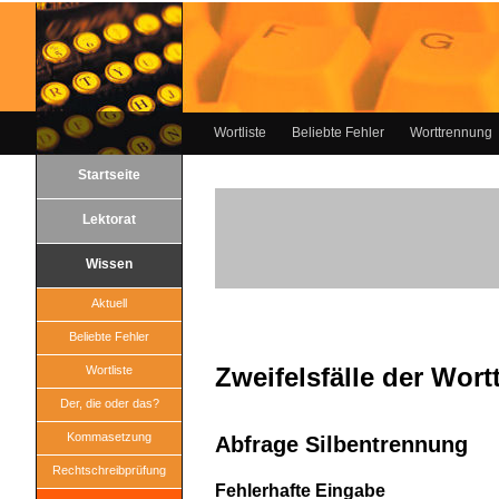
Wortliste
Beliebte Fehler
Worttrennung
Startseite
Lektorat
Wissen
Aktuell
Beliebte Fehler
Zweifelsfälle der Wor
Wortliste
Der, die oder das?
Kommasetzung
Abfrage Silbentrennung
Rechtschreibprüfung
Fehlerhafte Eingabe