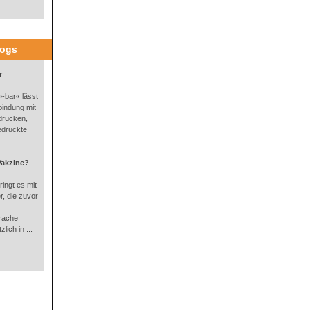
logs
r
-bar« lässt
bindung mit
drücken,
edrückte
Vakzine?
ingt es mit
, die zuvor
rache
lich in ...