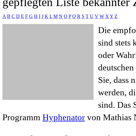
gepflegten Liste bekannter 
A
B
C
D
E
F
G
H
I
J
K
L
M
N
O
P
Q
R
S
T
U
V
W
X
Y
Z
Die empfo
sind stets
oder Wahr
deutschen 
Sie, dass 
werden, d
sind. Das 
Programm
Hyphenator
von Mathias N