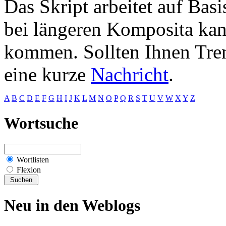
Das Skript arbeitet auf Bas
bei längeren Komposita kan
kommen. Sollten Ihnen Trenn
eine kurze
Nachricht
.
A
B
C
D
E
F
G
H
I
J
K
L
M
N
O
P
Q
R
S
T
U
V
W
X
Y
Z
Wortsuche
Wortlisten
Flexion
Neu in den Weblogs