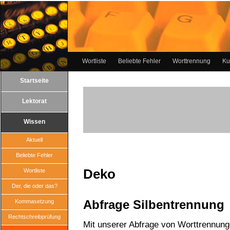
Wortliste
Beliebte Fehler
Worttrennung
Ku
Startseite
Lektorat
Wissen
Aktuell
Beliebte Fehler
Deko
Wortliste
Der, die oder das?
Abfrage Silbentrennung
Kommasetzung
Rechtschreibprüfung
Mit unserer Abfrage von Worttrennun