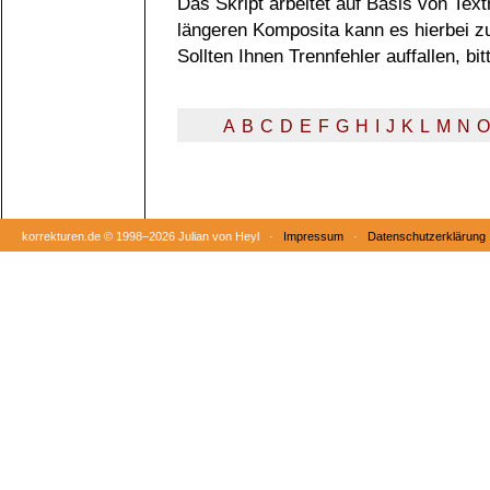
Das Skript arbeitet auf Basis von Tex
längeren Komposita kann es hierbei 
Sollten Ihnen Trennfehler auffallen, b
A
B
C
D
E
F
G
H
I
J
K
L
M
N
O
korrekturen.de ©
1998–2026 Julian von Heyl ·
Impressum
·
Datenschutzerklärung