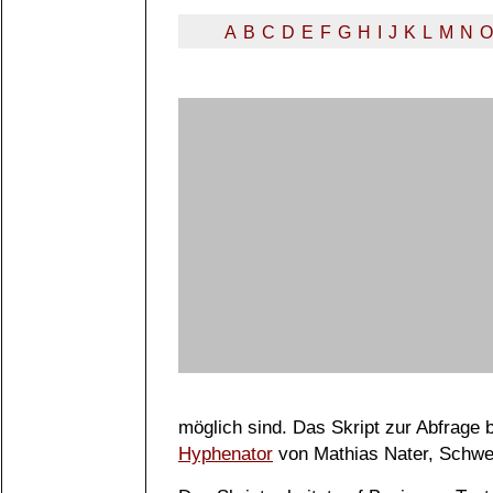
A
B
C
D
E
F
G
H
I
J
K
L
M
N
O
möglich sind. Das Skript zur Abfrage
Hyphenator
von Mathias Nater, Schwe