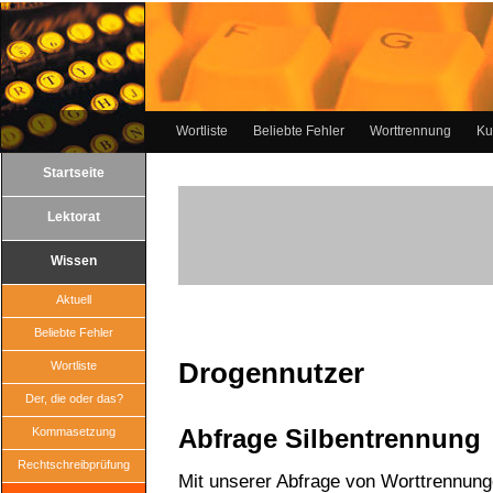
Wortliste
Beliebte Fehler
Worttrennung
Ku
Startseite
Lektorat
Wissen
Aktuell
Beliebte Fehler
Drogennutzer
Wortliste
Der, die oder das?
Abfrage Silbentrennung
Kommasetzung
Rechtschreibprüfung
Mit unserer Abfrage von Worttrennun