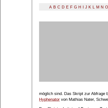
A
B
C
D
E
F
G
H
I
J
K
L
M
N
O
möglich sind. Das Skript zur Abfrage
Hyphenator
von Mathias Nater, Schwe