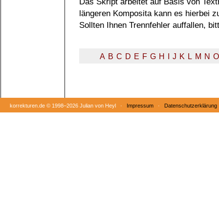
Das Skript arbeitet auf Basis von Tex
längeren Komposita kann es hierbei 
Sollten Ihnen Trennfehler auffallen, b
A
B
C
D
E
F
G
H
I
J
K
L
M
N
O
korrekturen.de ©
1998–2026 Julian von Heyl ·
Impressum
·
Datenschutzerklärung