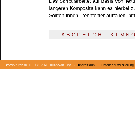
Das Skript arbeitet auf Basis von Tex
längeren Komposita kann es hierbei 
Sollten Ihnen Trennfehler auffallen, b
A
B
C
D
E
F
G
H
I
J
K
L
M
N
O
korrekturen.de ©
1998–2026 Julian von Heyl ·
Impressum
·
Datenschutzerklärung