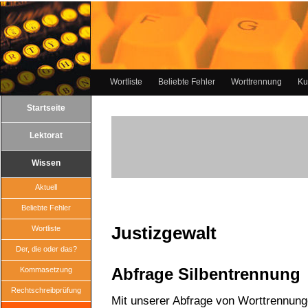
Wortliste
Beliebte Fehler
Worttrennung
Ku
Startseite
Lektorat
Wissen
Aktuell
Beliebte Fehler
Justizgewalt
Wortliste
Der, die oder das?
Abfrage Silbentrennung
Kommasetzung
Rechtschreibprüfung
Mit unserer Abfrage von Worttrennun