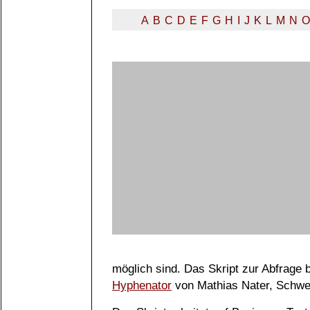
A
B
C
D
E
F
G
H
I
J
K
L
M
N
O
möglich sind. Das Skript zur Abfrage
Hyphenator
von Mathias Nater, Schwe