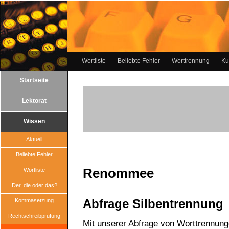
Wortliste
Beliebte Fehler
Worttrennung
Ku
Startseite
Lektorat
Wissen
Aktuell
Beliebte Fehler
Renommee
Wortliste
Der, die oder das?
Abfrage Silbentrennung
Kommasetzung
Rechtschreibprüfung
Mit unserer Abfrage von Worttrennun