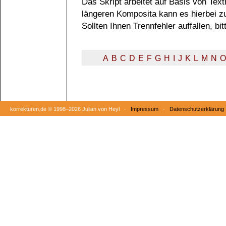
Das Skript arbeitet auf Basis von Tex
längeren Komposita kann es hierbei 
Sollten Ihnen Trennfehler auffallen, b
A
B
C
D
E
F
G
H
I
J
K
L
M
N
O
korrekturen.de ©
1998–2026 Julian von Heyl ·
Impressum
·
Datenschutzerklärung