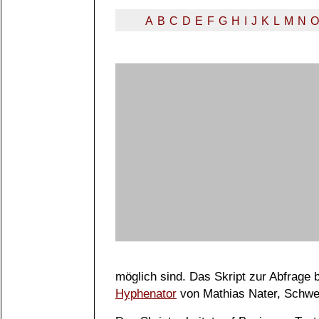
A
B
C
D
E
F
G
H
I
J
K
L
M
N
O
möglich sind. Das Skript zur Abfrage
Hyphenator
von Mathias Nater, Schwe