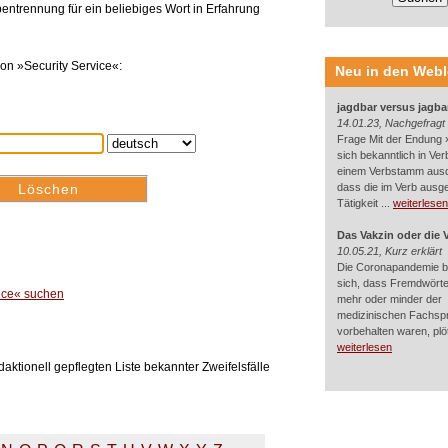
entrennung für ein beliebiges Wort in Erfahrung
on »Security Service«:
Neu in den Web
jagdbar versus jagba
14.01.23, Nachgefragt
Frage Mit der Endung »
sich bekanntlich in Ver
einem Verbstamm aus
dass die im Verb ausg
Tätigkeit ...
weiterlesen
Das Vakzin oder die 
10.05.21, Kurz erklärt
Die Coronapandemie br
sich, dass Fremdwörter
vice« suchen
mehr oder minder der
medizinischen Fachsp
vorbehalten waren, plötz
weiterlesen
aktionell gepflegten Liste bekannter Zweifelsfälle