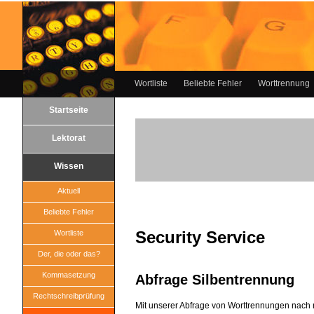
Wortliste
Beliebte Fehler
Worttrennung
Startseite
Lektorat
Wissen
Aktuell
Beliebte Fehler
Security Service
Wortliste
Der, die oder das?
Kommasetzung
Abfrage Silbentrennung
Rechtschreibprüfung
Mit unserer Abfrage von Worttrennungen nach 