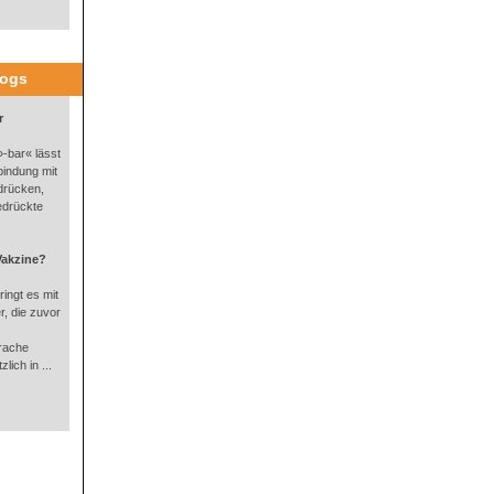
logs
r
-bar« lässt
bindung mit
drücken,
edrückte
Vakzine?
ingt es mit
, die zuvor
rache
lich in ...