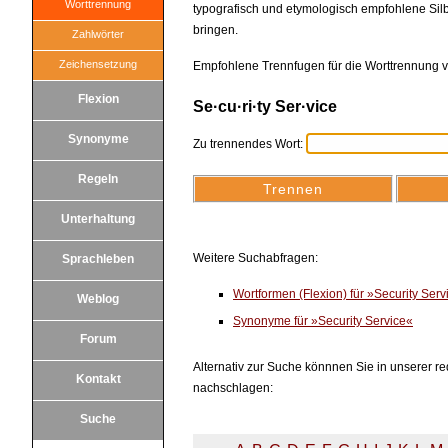
Worttrennung
typografisch und etymologisch empfohlene Silb
bringen.
Zahlwörter
Zeichensetzung
Empfohlene Trennfugen für die Worttrennung v
Flexion
Se·cu·ri·ty Ser·vice
Synonyme
Zu trennendes Wort:
Regeln
Unterhaltung
Weitere Suchabfragen:
Sprachleben
Wortformen (Flexion) für »Security Ser
Weblog
Synonyme für »Security Service«
Forum
Alternativ zur Suche könnnen Sie in unserer red
Kontakt
nachschlagen:
Suche