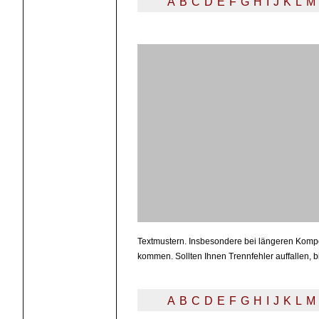
A
B
C
D
E
F
G
H
I
J
K
L
M
Textmustern. Insbesondere bei längeren Kompo
kommen. Sollten Ihnen Trennfehler auffallen, b
A
B
C
D
E
F
G
H
I
J
K
L
M