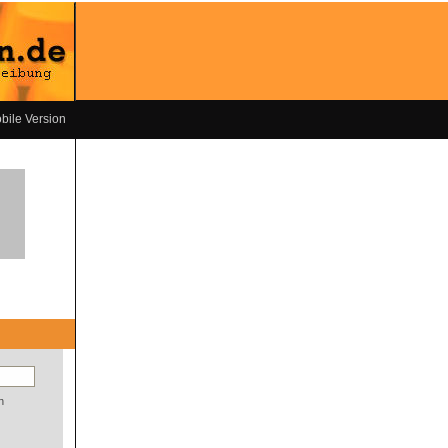
bile Version
n