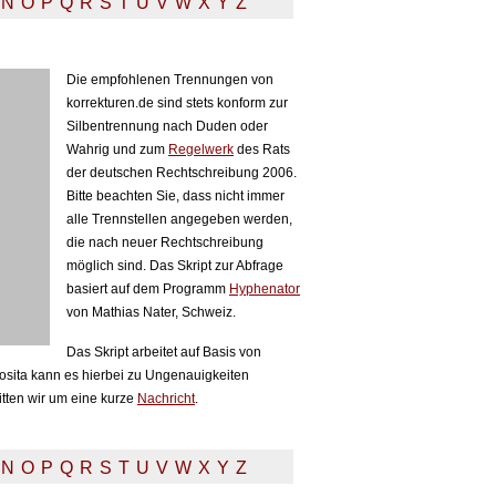
N
O
P
Q
R
S
T
U
V
W
X
Y
Z
Die empfohlenen Trennungen von
korrekturen.de sind stets konform zur
Silbentrennung nach Duden oder
Wahrig und zum
Regelwerk
des Rats
der deutschen Rechtschreibung 2006.
Bitte beachten Sie, dass nicht immer
alle Trennstellen angegeben werden,
die nach neuer Rechtschreibung
möglich sind. Das Skript zur Abfrage
basiert auf dem Programm
Hyphenator
von Mathias Nater, Schweiz.
Das Skript arbeitet auf Basis von
sita kann es hierbei zu Ungenauigkeiten
itten wir um eine kurze
Nachricht
.
N
O
P
Q
R
S
T
U
V
W
X
Y
Z