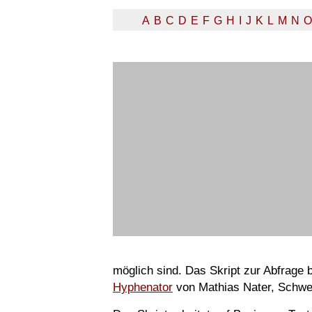
A
B
C
D
E
F
G
H
I
J
K
L
M
N
O
möglich sind. Das Skript zur Abfrage
Hyphenator
von Mathias Nater, Schwe