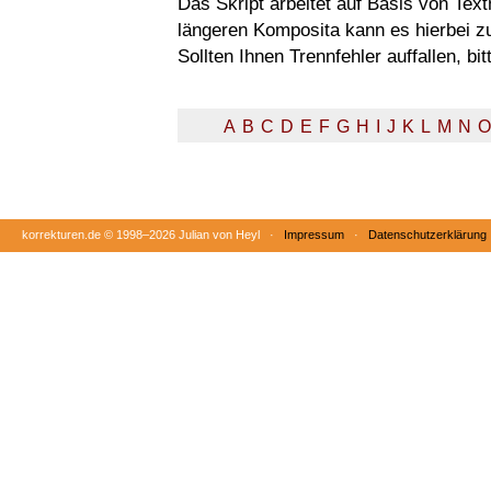
Das Skript arbeitet auf Basis von Tex
längeren Komposita kann es hierbei 
Sollten Ihnen Trennfehler auffallen, b
A
B
C
D
E
F
G
H
I
J
K
L
M
N
O
korrekturen.de ©
1998–2026 Julian von Heyl ·
Impressum
·
Datenschutzerklärung