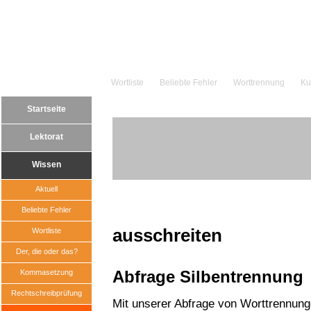
Wortliste
Beliebte Fehler
Worttrennung
Ku
Startseite
Lektorat
Wissen
Aktuell
Beliebte Fehler
ausschreiten
Wortliste
Der, die oder das?
Abfrage Silbentrennung
Kommasetzung
Rechtschreibprüfung
Mit unserer Abfrage von Worttrennun