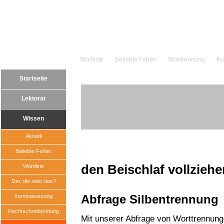
Wortliste
Beliebte Fehler
Worttrennung
Ku
Startseite
Lektorat
Wissen
Aktuell
Beliebte Fehler
den Beischlaf vollziehe
Wortliste
Der, die oder das?
Abfrage Silbentrennung
Kommasetzung
Rechtschreibprüfung
Mit unserer Abfrage von Worttrennun