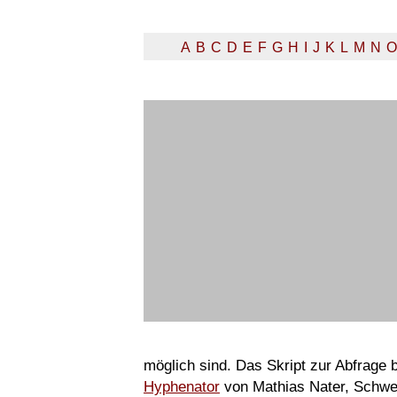
A
B
C
D
E
F
G
H
I
J
K
L
M
N
O
möglich sind. Das Skript zur Abfrage
Hyphenator
von Mathias Nater, Schwe