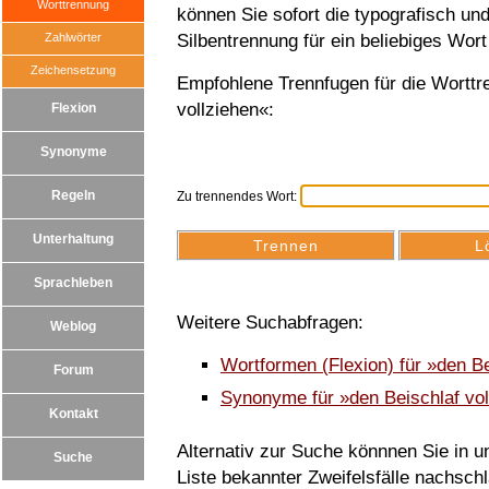
Worttrennung
können Sie sofort die typografisch u
Zahlwörter
Silbentrennung für ein beliebiges Wort
Zeichensetzung
Empfohlene Trennfugen für die Worttr
vollziehen«:
Flexion
Synonyme
Regeln
Zu trennendes Wort:
Unterhaltung
Sprachleben
Weitere Suchabfragen:
Weblog
Wortformen (Flexion) für »den B
Forum
Synonyme für »den Beischlaf vol
Kontakt
Alternativ zur Suche könnnen Sie in un
Suche
Liste bekannter Zweifelsfälle nachsch