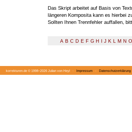
Das Skript arbeitet auf Basis von Tex
längeren Komposita kann es hierbei 
Sollten Ihnen Trennfehler auffallen, b
A
B
C
D
E
F
G
H
I
J
K
L
M
N
O
korrekturen.de ©
1998–2026 Julian von Heyl ·
Impressum
·
Datenschutzerklärung