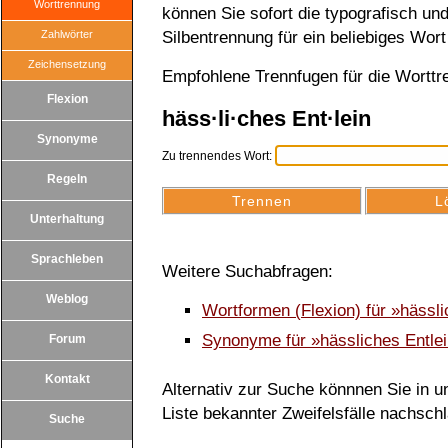
Worttrennung
können Sie sofort die typografisch u
Zahlwörter
Silbentrennung für ein beliebiges Wort
Zeichensetzung
Empfohlene Trennfugen für die Worttr
Flexion
häss·li·ches Ent·lein
Synonyme
Zu trennendes Wort:
Regeln
Unterhaltung
Sprachleben
Weitere Suchabfragen:
Weblog
Wortformen (Flexion) für »hässl
Synonyme für »hässliches Entle
Forum
Kontakt
Alternativ zur Suche könnnen Sie in un
Liste bekannter Zweifelsfälle nachsch
Suche