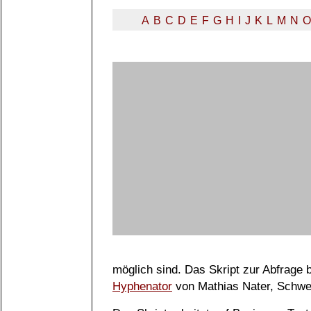
A
B
C
D
E
F
G
H
I
J
K
L
M
N
O
möglich sind. Das Skript zur Abfrage
Hyphenator
von Mathias Nater, Schwe