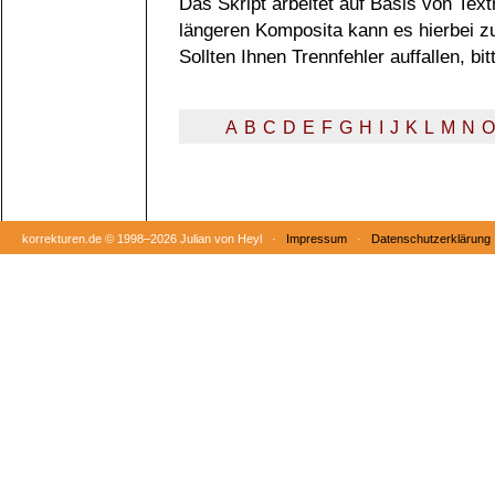
Das Skript arbeitet auf Basis von Tex
längeren Komposita kann es hierbei 
Sollten Ihnen Trennfehler auffallen, b
A
B
C
D
E
F
G
H
I
J
K
L
M
N
O
korrekturen.de ©
1998–2026 Julian von Heyl ·
Impressum
·
Datenschutzerklärung