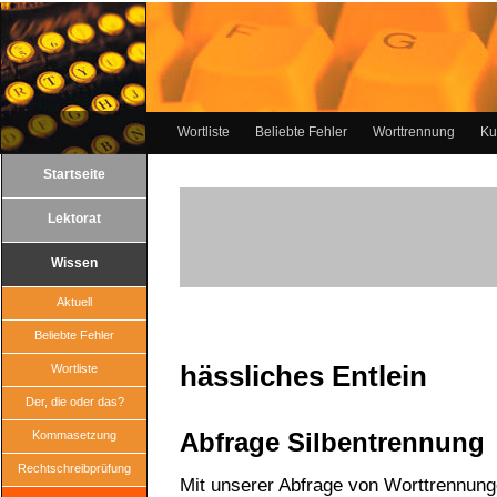
Wortliste
Beliebte Fehler
Worttrennung
Ku
Startseite
Lektorat
Wissen
Aktuell
Beliebte Fehler
hässliches Entlein
Wortliste
Der, die oder das?
Abfrage Silbentrennung
Kommasetzung
Rechtschreibprüfung
Mit unserer Abfrage von Worttrennun