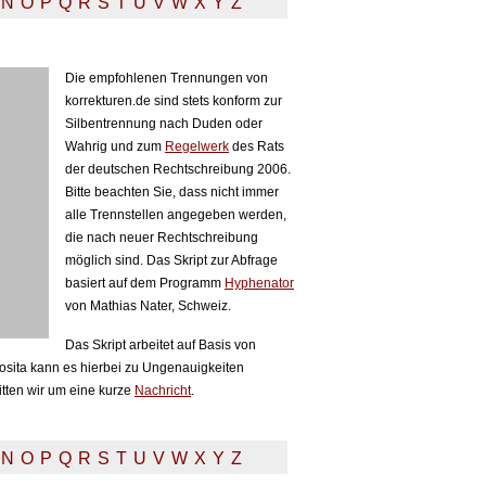
N
O
P
Q
R
S
T
U
V
W
X
Y
Z
Die empfohlenen Trennungen von
korrekturen.de sind stets konform zur
Silbentrennung nach Duden oder
Wahrig und zum
Regelwerk
des Rats
der deutschen Rechtschreibung 2006.
Bitte beachten Sie, dass nicht immer
alle Trennstellen angegeben werden,
die nach neuer Rechtschreibung
möglich sind. Das Skript zur Abfrage
basiert auf dem Programm
Hyphenator
von Mathias Nater, Schweiz.
Das Skript arbeitet auf Basis von
sita kann es hierbei zu Ungenauigkeiten
itten wir um eine kurze
Nachricht
.
N
O
P
Q
R
S
T
U
V
W
X
Y
Z