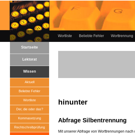
Wortliste
Beliebte Fehler
Worttrennung
Startseite
Lektorat
Wissen
Aktuell
Beliebte Fehler
hinunter
Wortliste
Der, die oder das?
Kommasetzung
Abfrage Silbentrennung
Rechtschreibprüfung
Mit unserer Abfrage von Worttrennungen nach 