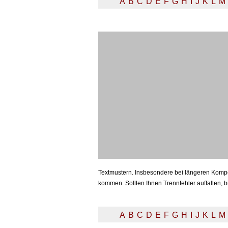
A
B
C
D
E
F
G
H
I
J
K
L
M
Textmustern. Insbesondere bei längeren Kompo
kommen. Sollten Ihnen Trennfehler auffallen, b
A
B
C
D
E
F
G
H
I
J
K
L
M