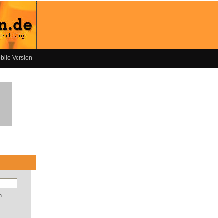
bile Version
n