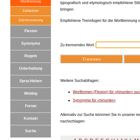
Worttrennung
typografisch und etymologisch empfohlene Silb
bringen.
Zahlwörter
Zeichensetzung
Empfohlene Trennfugen für die Worttrennung v
Flexion
Synonyme
Zu trennendes Wort:
Regeln
Unterhaltung
Weitere Suchabfragen:
Sprachleben
Wortformen (Flexion) für »hinunter« su
Weblog
Synonyme für »hinunter«
Forum
Alternativ zur Suche könnnen Sie in unserer red
Kontakt
nachschlagen:
Suche