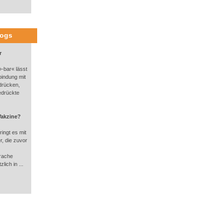
logs
r
-bar« lässt
bindung mit
drücken,
edrückte
Vakzine?
ingt es mit
, die zuvor
rache
lich in ...