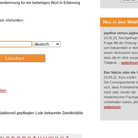
entrennung für ein beliebiges Wort in Erfahrung
on »hinunter«:
Neu in den Web
jagdbar versus jagba
14.01.23, Nachgefragt
Frage Mit der Endung »
sich bekanntlich in Ver
einem Verbstamm aus
dass die im Verb ausg
Tätigkeit ...
weiterlesen
Das Vakzin oder die 
10.05.21, Kurz erklärt
Die Coronapandemie br
sich, dass Fremdwörter
chen
mehr oder minder der
medizinischen Fachsp
vorbehalten waren, plötz
weiterlesen
aktionell gepflegten Liste bekannter Zweifelsfälle