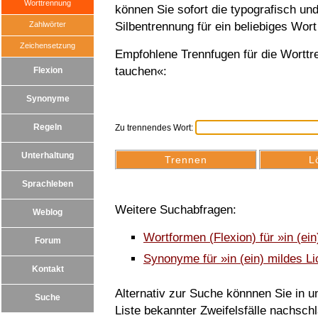
Worttrennung
können Sie sofort die typografisch u
Zahlwörter
Silbentrennung für ein beliebiges Wort
Zeichensetzung
Empfohlene Trennfugen für die Worttre
tauchen«:
Flexion
Synonyme
Regeln
Zu trennendes Wort:
Unterhaltung
Sprachleben
Weitere Suchabfragen:
Weblog
Wortformen (Flexion) für »in (ei
Forum
Synonyme für »in (ein) mildes Li
Kontakt
Alternativ zur Suche könnnen Sie in un
Suche
Liste bekannter Zweifelsfälle nachsch