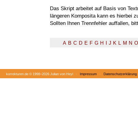
Das Skript arbeitet auf Basis von Tex
längeren Komposita kann es hierbei 
Sollten Ihnen Trennfehler auffallen, b
A
B
C
D
E
F
G
H
I
J
K
L
M
N
O
korrekturen.de ©
1998–2026 Julian von Heyl ·
Impressum
·
Datenschutzerklärung