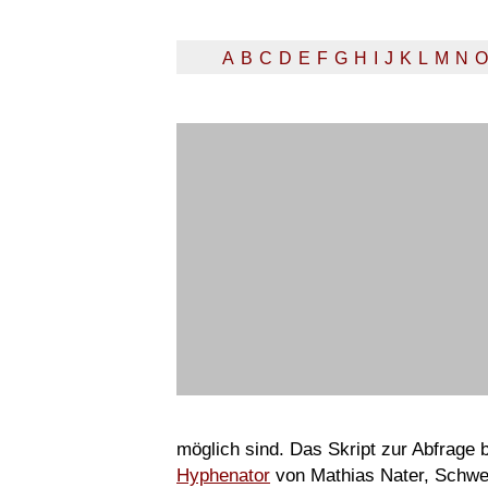
A
B
C
D
E
F
G
H
I
J
K
L
M
N
O
möglich sind. Das Skript zur Abfrage
Hyphenator
von Mathias Nater, Schwe