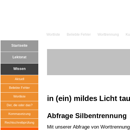
Wortliste
Beliebte Fehler
Worttrennung
Ku
Startseite
Lektorat
Wissen
Aktuell
Beliebte Fehler
in (ein) mildes Licht t
Wortliste
Der, die oder das?
Abfrage Silbentrennung
Kommasetzung
Rechtschreibprüfung
Mit unserer Abfrage von Worttrennun