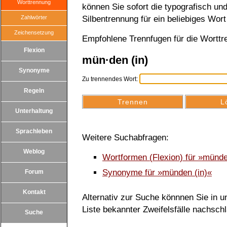
Worttrennung
können Sie sofort die typografisch u
Zahlwörter
Silbentrennung für ein beliebiges Wort
Zeichensetzung
Empfohlene Trennfugen für die Worttr
Flexion
mün·den (in)
Synonyme
Zu trennendes Wort:
Regeln
Unterhaltung
Sprachleben
Weitere Suchabfragen:
Weblog
Wortformen (Flexion) für »münde
Synonyme für »münden (in)«
Forum
Kontakt
Alternativ zur Suche könnnen Sie in un
Liste bekannter Zweifelsfälle nachsch
Suche