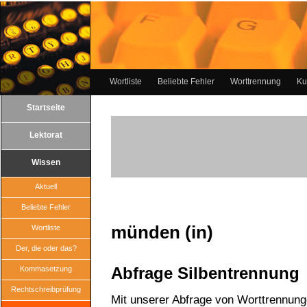
Wortliste
Beliebte Fehler
Worttrennung
Ku
Startseite
Lektorat
Wissen
Aktuell
Beliebte Fehler
münden (in)
Wortliste
Der, die oder das?
Abfrage Silbentrennung
Kommasetzung
Rechtschreibprüfung
Mit unserer Abfrage von Worttrennun