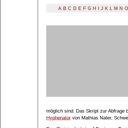
A
B
C
D
E
F
G
H
I
J
K
L
M
N
O
möglich sind. Das Skript zur Abfrage
Hyphenator
von Mathias Nater, Schwe