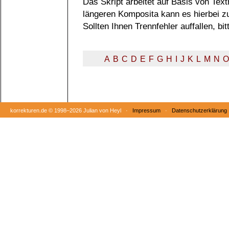
Das Skript arbeitet auf Basis von Tex
längeren Komposita kann es hierbei 
Sollten Ihnen Trennfehler auffallen, b
A
B
C
D
E
F
G
H
I
J
K
L
M
N
O
korrekturen.de ©
1998–2026 Julian von Heyl ·
Impressum
·
Datenschutzerklärung