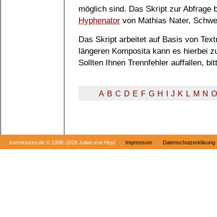
möglich sind. Das Skript zur Abfrage
Hyphenator
von Mathias Nater, Schwe
Das Skript arbeitet auf Basis von Tex
längeren Komposita kann es hierbei 
Sollten Ihnen Trennfehler auffallen, b
A
B
C
D
E
F
G
H
I
J
K
L
M
N
O
korrekturen.de ©
1998–2026 Julian von Heyl ·
Impressum
·
Datenschutzerklärung