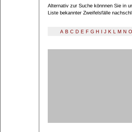
Alternativ zur Suche könnnen Sie in un
Liste bekannter Zweifelsfälle nachsch
A
B
C
D
E
F
G
H
I
J
K
L
M
N
O