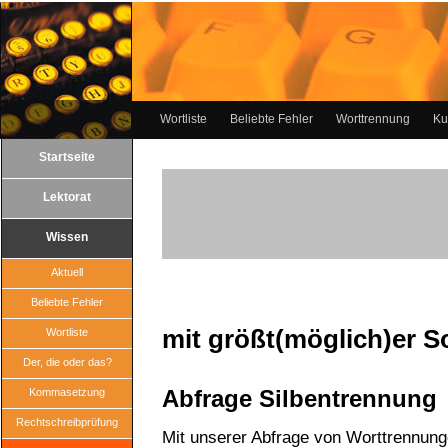
Wortliste
Beliebte Fehler
Worttrennung
Ku
Startseite
Lektorat
Wissen
Aktuell
Beliebte Fehler
mit größt(möglich)er S
Wortliste
Der, die oder das?
Abfrage Silbentrennung
Kommasetzung
Rechtschreibprüfung
Mit unserer Abfrage von Worttrennun