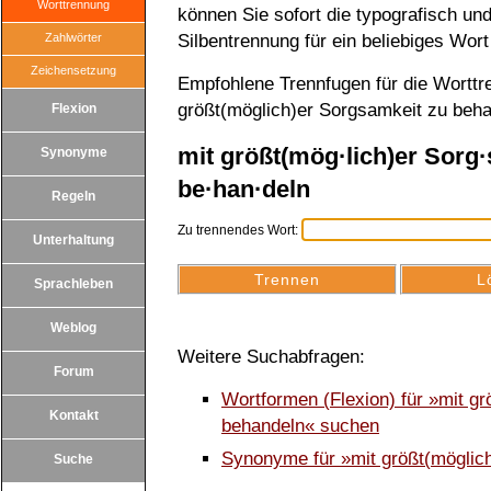
Worttrennung
können Sie sofort die typografisch u
Zahlwörter
Silbentrennung für ein beliebiges Wort
Zeichensetzung
Empfohlene Trennfugen für die Worttr
größt(möglich)er Sorgsamkeit zu beha
Flexion
mit größt(mög·lich)er Sorg·
Synonyme
be·han·deln
Regeln
Zu trennendes Wort:
Unterhaltung
Sprachleben
Weblog
Weitere Suchabfragen:
Forum
Wortformen (Flexion) für »mit g
Kontakt
behandeln« suchen
Synonyme für »mit größt(möglic
Suche